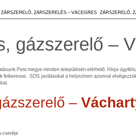
ZÁRSZERELŐ, ZÁRSZERELÉS – VÁCEGRES
ZÁRSZERELŐ, 
, gázszerelő – 
atásunk Pest megye minden településén elérhető. Hívja ügyfél
 felkeresse. SOS javításokat a helyszínen azonnal elvégezzük
kat.
gázszerelő –
Váchar
a-cseréje