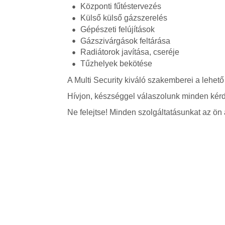
Központi fűtéstervezés
Külső külső gázszerelés
Gépészeti felújítások
Gázszivárgások feltárása
Radiátorok javítása, cseréje
Tűzhelyek bekötése
A Multi Security kiváló szakemberei a lehető
Hívjon, készséggel válaszolunk minden kérd
Ne felejtse! Minden szolgáltatásunkat az ön á