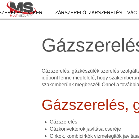
ZERELÉS – V. KER. –…
ZÁRSZERELŐ, ZÁRSZERELÉS – VÁC
Gázszerelés
Gázszerelés, gázkészülék szerelés szolgált
időpont lenne megfelelő, hogy szakemberünk
szakemberünk megbeszéli Önnel a továbbia
Gázszerelés, 
Gázszerelés
Gázkonvektorok javítása cseréje
Cirkok, kombicirkók vízmelegítők javítás