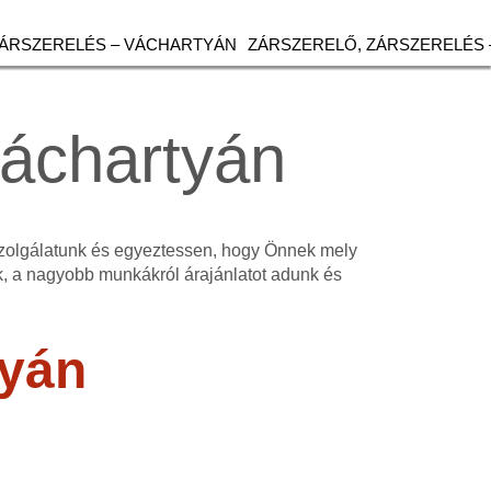
ZÁRSZERELÉS – VÁCHARTYÁN
ZÁRSZERELŐ, ZÁRSZERELÉS 
Váchartyán
szolgálatunk és egyeztessen, hogy Önnek mely
, a nagyobb munkákról árajánlatot adunk és
tyán