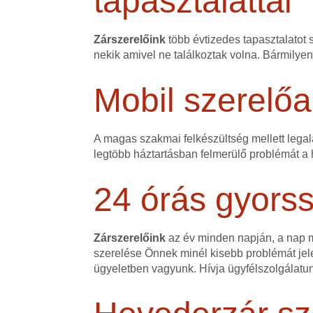
tapasztalattal
Zárszerelőink
több évtizedes tapasztalatot 
nekik amivel ne találkoztak volna. Bármilye
Mobil szerelőa
A magas szakmai felkészültség mellett legalá
legtöbb háztartásban felmerülő problémát a h
24 órás gyorss
Zárszerelőink
az év minden napján, a nap mi
szerelése Önnek minél kisebb problémát jele
ügyeletben vagyunk. Hívja ügyfélszolgálatu