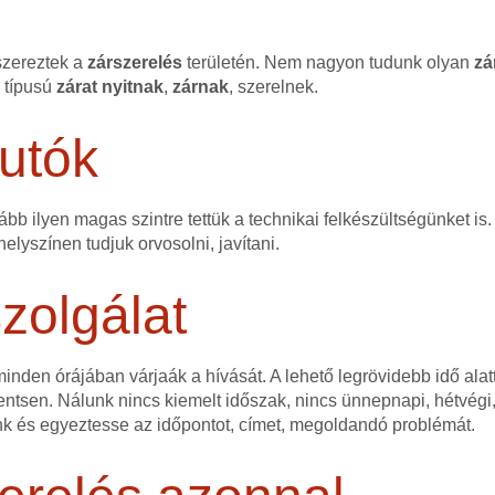
szereztek a
zárszerelés
területén. Nem nagyon tudunk olyan
zá
n típusú
zárat
nyitnak
,
zárnak
, szerelnek.
utók
bb ilyen magas szintre tettük a technikai felkészültségünket is.
elyszínen tudjuk orvosolni, javítani.
zolgálat
nden órájában várjaák a hívását. A lehető legrövidebb idő alatt
ntsen. Nálunk nincs kiemelt időszak, nincs ünnepnapi, hétvégi,
nk és egyeztesse az időpontot, címet, megoldandó problémát.