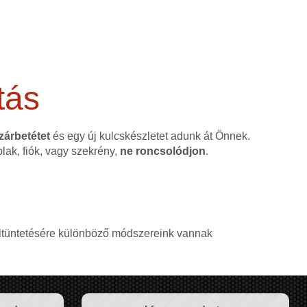
tás
 zárbetétet
és egy új kulcskészletet adunk át Önnek.
blak, fiók, vagy szekrény,
ne roncsolódjon
.
, eltüntetésére különböző módszereink vannak