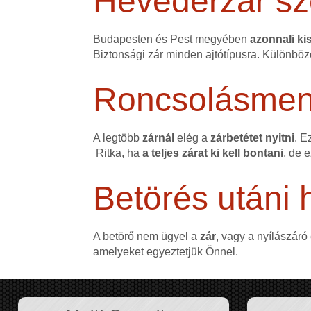
Hevederzár sz
Budapesten és Pest megyében
azonnali kis
Biztonsági zár minden ajtótípusra. Különböz
Roncsolásmente
A legtöbb
zárnál
elég a
zárbetétet nyitni
. E
Ritka, ha
a teljes zárat ki kell bontani
, de 
Betörés utáni h
A betörő nem ügyel a
zár
, vagy a nyílászáró
amelyeket egyeztetjük Önnel.