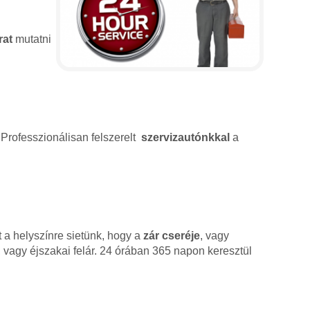
rat
mutatni
 Professzionálisan felszerelt
szervizautónkkal
a
 a helyszínre sietünk, hogy a
zár cseréje
, vagy
 vagy éjszakai felár. 24 órában 365 napon keresztül