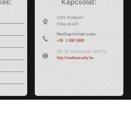
kek:
Kapcsolat:
1043, Budapest
Virág utca19.
NonStop hívható szám:
+36 1 580 5800
info '@' multisecurity 'pont' hu
http://multisecurity.hu