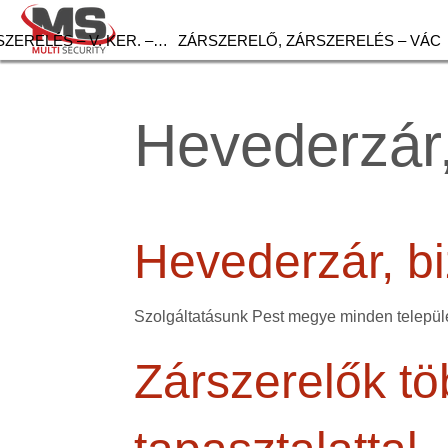
ZERELÉS – V. KER. –…
ZÁRSZERELŐ, ZÁRSZERELÉS – VÁC
Hevederzár,
Hevederzár, bi
Szolgáltatásunk Pest megye minden települé
Zárszerelők tö