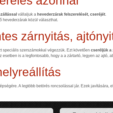
erelés azonnal
zállással
vállaljuk a
hevederzárak felszerelését, cseréjét
.
ő hevederzárak közül választhat.
s zárnyitás, ajtónyi
zt speciális szerszámokkal végezzük. Ezt követően
cseréljük a
ez esetben is a legfontosabb, hogy a a zártartó, legyen az ajtó, a
elyreállítás
 épségére. A legtöbb betörés roncsolással jár. Ezek javítására