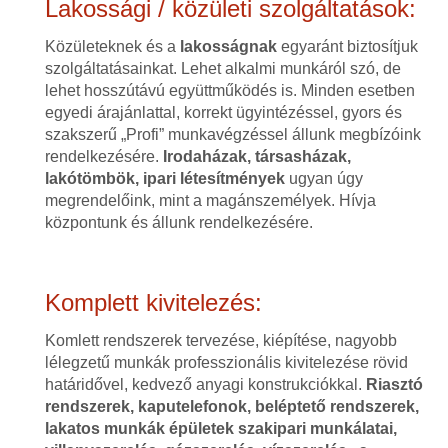
Lakossági / közületi szolgáltatások:
Közületeknek és a
lakosságnak
egyaránt biztosítjuk
szolgáltatásainkat. Lehet alkalmi munkáról szó, de
lehet hosszútávú együttműködés is. Minden esetben
egyedi árajánlattal, korrekt ügyintézéssel, gyors és
szakszerű „Profi” munkavégzéssel állunk megbízóink
rendelkezésére.
Irodaházak, társasházak,
lakótömbök, ipari létesítmények
ugyan úgy
megrendelőink, mint a magánszemélyek. Hívja
központunk és állunk rendelkezésére.
Komplett kivitelezés:
Komlett rendszerek tervezése, kiépítése, nagyobb
lélegzetű munkák professzionális kivitelezése rövid
határidővel, kedvező anyagi konstrukciókkal.
Riasztó
rendszerek, kaputelefonok, beléptető rendszerek,
lakatos munkák épületek szakipari munkálatai,