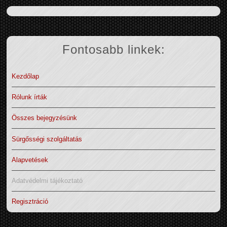
Fontosabb linkek:
Kezdőlap
Rólunk írták
Összes bejegyzésünk
Sürgősségi szolgáltatás
Alapvetések
Adatvédelmi tájékoztató
Regisztráció