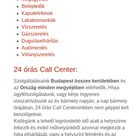
Beléptetők
Kaputelefonok
Lakatosmunkák
Vízszerelés
Gázszerelés
Duguláselhárítás
Autómentés
Villanyszerelés
24 órás Call Center:
Szolgáltatásaink
Budapest összes kerületében
és
az
Ország minden megyéjében
elérhetők. Hívja
ügyfélszolgálatunk, vagy kérje ingyenes
visszahívásunk az év bármely napján, a nap bármely
órájában. 24 órás Call Centerünkben nem géppel kell
beszélgetnie.
Kollégánk a lehető legrövidebb idő alatt a helyszínre
érkezik és mobil műhelyünkből azonnal megkezdi a
hiba elhárítását, vagy a helyszíni felmérés és az