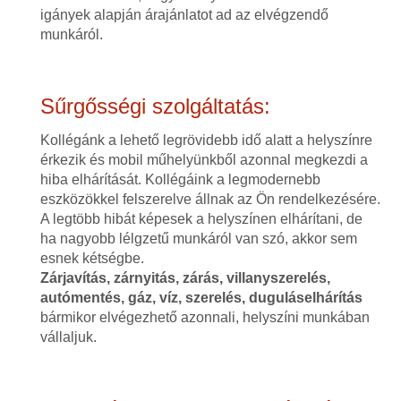
igányek alapján árajánlatot ad az elvégzendő
munkáról.
Sűrgősségi szolgáltatás:
Kollégánk a lehető legrövidebb idő alatt a helyszínre
érkezik és mobil műhelyünkből azonnal megkezdi a
hiba elhárítását. Kollégáink a legmodernebb
eszközökkel felszerelve állnak az Ön rendelkezésére.
A legtöbb hibát képesek a helyszínen elhárítani, de
ha nagyobb lélgzetű munkáról van szó, akkor sem
esnek kétségbe.
Zárjavítás, zárnyitás, zárás, villanyszerelés,
autómentés, gáz, víz, szerelés, duguláselhárítás
bármikor elvégezhető azonnali, helyszíni munkában
vállaljuk.