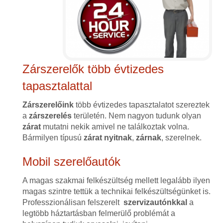
Zárszerelők több évtizedes
tapasztalattal
Zárszerelőink
több évtizedes tapasztalatot szereztek
a
zárszerelés
területén. Nem nagyon tudunk olyan
zárat
mutatni nekik amivel ne találkoztak volna.
Bármilyen típusú
zárat
nyitnak
,
zárnak
, szerelnek.
Mobil szerelőautók
A magas szakmai felkészültség mellett legalább ilyen
magas szintre tettük a technikai felkészültségünket is.
Professzionálisan felszerelt
szervizautónkkal
a
legtöbb háztartásban felmerülő problémát a