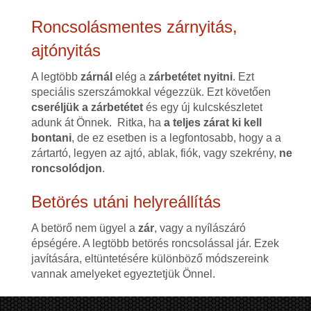
Roncsolásmentes zárnyitás,
ajtónyitás
A legtöbb
zárnál
elég a
zárbetétet nyitni
. Ezt
speciális szerszámokkal végezzük. Ezt követően
cseréljük a zárbetétet
és egy új kulcskészletet
adunk át Önnek. Ritka, ha
a teljes zárat ki kell
bontani
, de ez esetben is a legfontosabb, hogy a a
zártartó, legyen az ajtó, ablak, fiók, vagy szekrény,
ne
roncsolódjon
.
Betörés utáni helyreállítás
A betörő nem ügyel a
zár
, vagy a nyílászáró
épségére. A legtöbb betörés roncsolással jár. Ezek
javítására, eltüntetésére különböző módszereink
vannak amelyeket egyeztetjük Önnel.