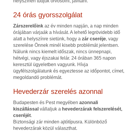
helyszínen tudjuk orvosolni, javítani.
24 órás gyorsszolgálat
Zárszerelőink
az év minden napján, a nap minden
órájában várjaák a hívását. A lehető legrövidebb idő
alatt a helyszínre sietünk, hogy a
zár cseréje
, vagy
szerelése Önnek minél kisebb problémát jelentsen.
Nálunk nincs kiemelt időszak, nincs ünnepnapi,
hétvégi, vagy éjszakai felár. 24 órában 365 napon
keresztül ügyeletben vagyunk. Hívja
ügyfélszolgálatunk és egyeztesse az időpontot, címet,
megoldandó problémát.
Hevederzár szerelés azonnal
Budapesten és Pest megyében
azonnali
kiszállással
vállaljuk a
hevederzárak felszerelését,
cseréjét
.
Biztonsági zár minden ajtótípusra. Különböző
hevederzárak közül választhat.