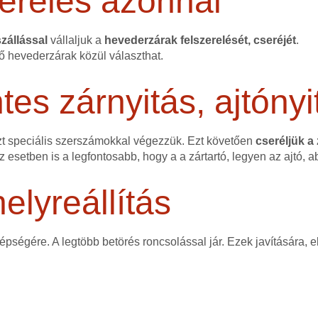
erelés azonnal
zállással
vállaljuk a
hevederzárak felszerelését, cseréjét
.
ő hevederzárak közül választhat.
s zárnyitás, ajtónyi
zt speciális szerszámokkal végezzük. Ezt követően
cseréljük a
ez esetben is a legfontosabb, hogy a a zártartó, legyen az ajtó, a
elyreállítás
 épségére. A legtöbb betörés roncsolással jár. Ezek javítására