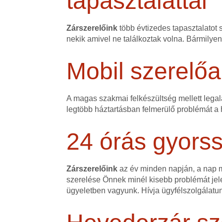
tapasztalattal
Zárszerelőink
több évtizedes tapasztalatot 
nekik amivel ne találkoztak volna. Bármilye
Mobil szerelőa
A magas szakmai felkészültség mellett legalá
legtöbb háztartásban felmerülő problémát a h
24 órás gyorss
Zárszerelőink
az év minden napján, a nap mi
szerelése Önnek minél kisebb problémát jele
ügyeletben vagyunk. Hívja ügyfélszolgálatu