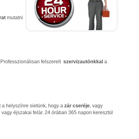
rat
mutatni
 Professzionálisan felszerelt
szervizautónkkal
a
 a helyszínre sietünk, hogy a
zár cseréje
, vagy
 vagy éjszakai felár. 24 órában 365 napon keresztül