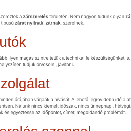
szereztek a
zárszerelés
területén. Nem nagyon tudunk olyan
zá
n típusú
zárat
nyitnak
,
zárnak
, szerelnek.
utók
bb ilyen magas szintre tettük a technikai felkészültségünket is.
elyszínen tudjuk orvosolni, javítani.
zolgálat
nden órájában várjaák a hívását. A lehető legrövidebb idő alatt
ntsen. Nálunk nincs kiemelt időszak, nincs ünnepnapi, hétvégi,
nk és egyeztesse az időpontot, címet, megoldandó problémát.