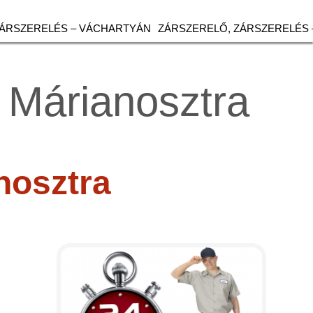
ZÁRSZERELÉS – VÁCHARTYÁN
ZÁRSZERELŐ, ZÁRSZERELÉS 
– Márianosztra
nosztra