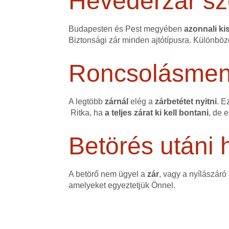
Hevederzár sz
Budapesten és Pest megyében
azonnali kis
Biztonsági zár minden ajtótípusra. Különböz
Roncsolásmente
A legtöbb
zárnál
elég a
zárbetétet nyitni
. E
Ritka, ha
a teljes zárat ki kell bontani
, de 
Betörés utáni h
A betörő nem ügyel a
zár
, vagy a nyílászáró
amelyeket egyeztetjük Önnel.