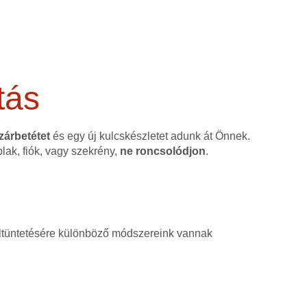
tás
 zárbetétet
és egy új kulcskészletet adunk át Önnek.
blak, fiók, vagy szekrény,
ne roncsolódjon
.
, eltüntetésére különböző módszereink vannak