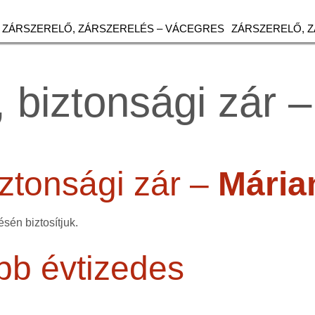
ZÁRSZERELŐ, ZÁRSZERELÉS – VÁCEGRES
ZÁRSZERELŐ, 
 biztonsági zár 
ztonsági zár –
Mária
sén biztosítjuk.
bb évtizedes