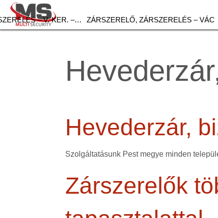
ZERELÉS – V. KER. –…
ZÁRSZERELŐ, ZÁRSZERELÉS – VÁC
Hevederzár,
Hevederzár, bi
Szolgáltatásunk Pest megye minden települé
Zárszerelők tö