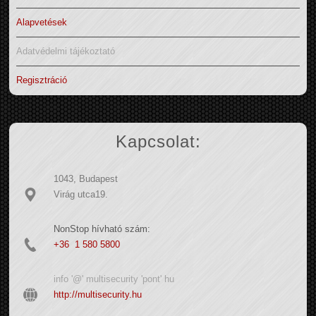
Alapvetések
Adatvédelmi tájékoztató
Regisztráció
Kapcsolat:
1043, Budapest
Virág utca19.
NonStop hívható szám:
+36 1 580 5800
info '@' multisecurity 'pont' hu
http://multisecurity.hu