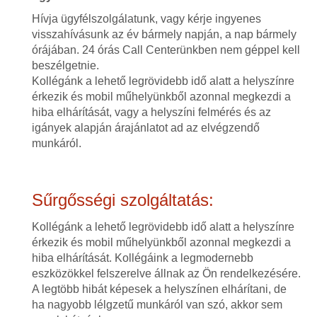
Hívja ügyfélszolgálatunk, vagy kérje ingyenes
visszahívásunk az év bármely napján, a nap bármely
órájában. 24 órás Call Centerünkben nem géppel kell
beszélgetnie.
Kollégánk a lehető legrövidebb idő alatt a helyszínre
érkezik és mobil műhelyünkből azonnal megkezdi a
hiba elhárítását, vagy a helyszíni felmérés és az
igányek alapján árajánlatot ad az elvégzendő
munkáról.
Sűrgősségi szolgáltatás:
Kollégánk a lehető legrövidebb idő alatt a helyszínre
érkezik és mobil műhelyünkből azonnal megkezdi a
hiba elhárítását. Kollégáink a legmodernebb
eszközökkel felszerelve állnak az Ön rendelkezésére.
A legtöbb hibát képesek a helyszínen elhárítani, de
ha nagyobb lélgzetű munkáról van szó, akkor sem