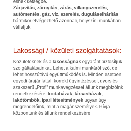
esnek kétségbe.
Zárjavítás, zárnyitás, zárás, villanyszerelés,
autómentés, gáz, víz, szerelés, duguláselhárítás
bármikor elvégezhető azonnali, helyszíni munkában
vállaljuk.
Lakossági / közületi szolgáltatások:
Közületeknek és a
lakosságnak
egyaránt biztosítjuk
szolgáltatásainkat. Lehet alkalmi munkáról szó, de
lehet hosszútávú együttműködés is. Minden esetben
egyedi árajánlattal, korrekt ügyintézéssel, gyors és
szakszerű „Profi” munkavégzéssel állunk megbízóink
rendelkezésére.
Irodaházak, társasházak,
lakótömbök, ipari létesítmények
ugyan úgy
megrendelőink, mint a magánszemélyek. Hívja
központunk és állunk rendelkezésére.