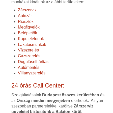
munkákat kínálunk az alábbi területeken:
Zárszerviz
Autózár
Riasztók
Megfigyelők
Beléptetők
Kaputelefonok
Lakatosmunkák
Vízszerelés
Gázszerelés
Duguláselhárítás
Autómentés
Villanyszerelés
24 órás Call Center:
Szolgáltatásaink
Budapest összes kerületében
és
az
Ország minden megyéjében
elérhetők. A nyári
szezonban partnereinkkel karöltve
Zárszerviz
ügyeletet biztosítunk a Balaton körül.