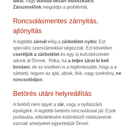
lakat
, vagy
autóba bezárt slusszkulcs
.
Zárszerelőnk
megoldja a problémát.
Roncsolásmentes zárnyitás,
ajtónyitás
A legtöbb
zárnál
elég a
zárbetétet nyitni
. Ezt
speciális szerszámokkal végezzük. Ezt követően
cseréljük a zárbetétet
és egy új kulcskészletet
adunk át Önnek. Ritka, ha
a teljes zárat ki kell
bontani
, de ez esetben is a legfontosabb, hogy a a
zártartó, legyen az ajtó, ablak, fiók, vagy szekrény,
ne
roncsolódjon
.
Betörés utáni helyreállítás
A betörő nem ügyel a
zár
, vagy a nyílászáró
épségére. A legtöbb betörés roncsolással jár. Ezek
javítására, eltüntetésére különböző módszereink
vannak amelyeket egyeztetjük Önnel.