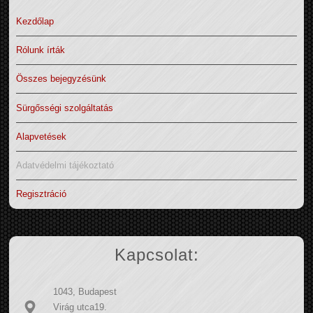
Kezdőlap
Rólunk írták
Összes bejegyzésünk
Sürgősségi szolgáltatás
Alapvetések
Adatvédelmi tájékoztató
Regisztráció
Kapcsolat:
1043, Budapest
Virág utca19.