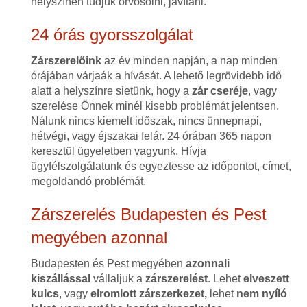
helyszínen tudjuk orvosolni, javítani.
24 órás gyorsszolgálat
Zárszerelőink
az év minden napján, a nap minden
órájában várjaák a hívását. A lehető legrövidebb idő
alatt a helyszínre sietünk, hogy a
zár cseréje
, vagy
szerelése Önnek minél kisebb problémát jelentsen.
Nálunk nincs kiemelt időszak, nincs ünnepnapi,
hétvégi, vagy éjszakai felár. 24 órában 365 napon
keresztül ügyeletben vagyunk. Hívja
ügyfélszolgálatunk és egyeztesse az időpontot, címet,
megoldandó problémát.
Zárszerelés Budapesten és Pest
megyében azonnal
Budapesten és Pest megyében
azonnali
kiszállással
vállaljuk a
zárszerelést
. Lehet
elveszett
kulcs
, vagy
elromlott zárszerkezet,
lehet
nem nyíló