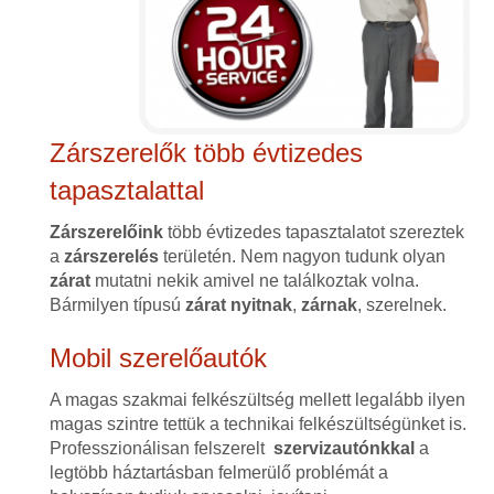
Zárszerelők több évtizedes
tapasztalattal
Zárszerelőink
több évtizedes tapasztalatot szereztek
a
zárszerelés
területén. Nem nagyon tudunk olyan
zárat
mutatni nekik amivel ne találkoztak volna.
Bármilyen típusú
zárat
nyitnak
,
zárnak
, szerelnek.
Mobil szerelőautók
A magas szakmai felkészültség mellett legalább ilyen
magas szintre tettük a technikai felkészültségünket is.
Professzionálisan felszerelt
szervizautónkkal
a
legtöbb háztartásban felmerülő problémát a