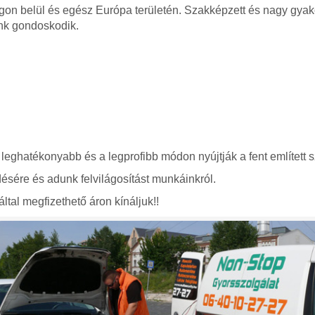
gon belül és egész Európa területén. Szakképzett és nagy gyako
nk gondoskodik.
 leghatékonyabb és a legprofibb módon nyújtják a fent említett s
ésére és adunk felvilágosítást munkáinkról.
ltal megfizethető áron kínáljuk!!