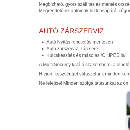
Megbízható, gyors szállítás és mentés orszá
Megrendelőink autóinak biztonságáról cégü
AUTÓ ZÁRSZERVIZ
Autó Nyitás roncsolás mentesen
Autó zárszerviz, zárcsere
Kulcskészítés és másolás /CHIPES is/
A Multi Security kiváló szakemberei a lehető
Hívjon, készséggel válaszolunk minden kérd
Ne felejtse! Minden szolgáltatásunkat az ön á