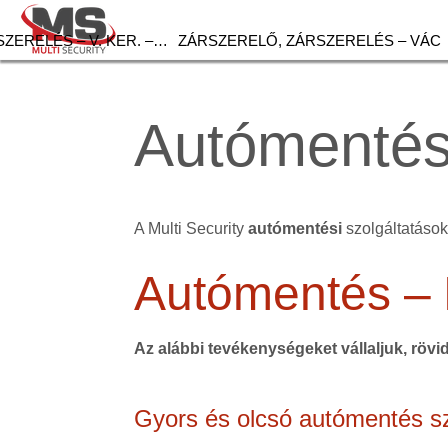
ZERELÉS – V. KER. –…
ZÁRSZERELŐ, ZÁRSZERELÉS – VÁC
Autómentés
A Multi Security
autómentési
szolgáltatások 
Autómentés –
Az alábbi tevékenységeket vállaljuk, rövi
Gyors és olcsó autómentés sz