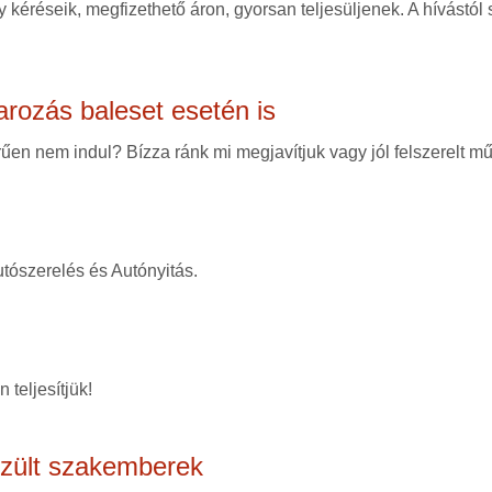
 kéréseik, megfizethető áron, gyorsan teljesüljenek. A hívástól
arozás baleset esetén is
en nem indul? Bízza ránk mi megjavítjuk vagy jól felszerelt mű
tószerelés és Autónyitás.
 teljesítjük!
szült szakemberek