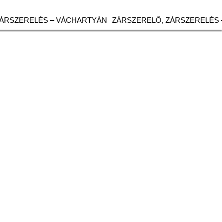
ZÁRSZERELÉS – VÁCHARTYÁN
ZÁRSZERELŐ, ZÁRSZERELÉS 