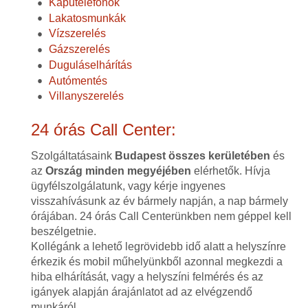
Kaputelefonok
Lakatosmunkák
Vízszerelés
Gázszerelés
Duguláselhárítás
Autómentés
Villanyszerelés
24 órás Call Center:
Szolgáltatásaink
Budapest összes kerületében
és
az
Ország minden megyéjében
elérhetők. Hívja
ügyfélszolgálatunk, vagy kérje ingyenes
visszahívásunk az év bármely napján, a nap bármely
órájában. 24 órás Call Centerünkben nem géppel kell
beszélgetnie.
Kollégánk a lehető legrövidebb idő alatt a helyszínre
érkezik és mobil műhelyünkből azonnal megkezdi a
hiba elhárítását, vagy a helyszíni felmérés és az
igányek alapján árajánlatot ad az elvégzendő
munkáról.