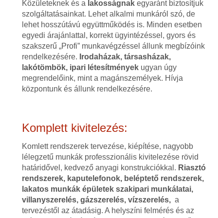
Közületeknek és a
lakosságnak
egyaránt biztosítjuk
szolgáltatásainkat. Lehet alkalmi munkáról szó, de
lehet hosszútávú együttműködés is. Minden esetben
egyedi árajánlattal, korrekt ügyintézéssel, gyors és
szakszerű „Profi” munkavégzéssel állunk megbízóink
rendelkezésére.
Irodaházak, társasházak,
lakótömbök, ipari létesítmények
ugyan úgy
megrendelőink, mint a magánszemélyek. Hívja
központunk és állunk rendelkezésére.
Komplett kivitelezés:
Komlett rendszerek tervezése, kiépítése, nagyobb
lélegzetű munkák professzionális kivitelezése rövid
határidővel, kedvező anyagi konstrukciókkal.
Riasztó
rendszerek, kaputelefonok, beléptető rendszerek,
lakatos munkák épületek szakipari munkálatai,
villanyszerelés, gázszerelés, vízszerelés,
a
tervezéstől az átadásig. A helyszíni felmérés és az