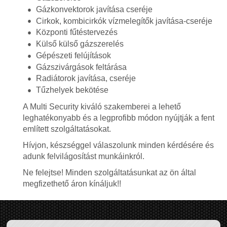
Gázkonvektorok javítása cseréje
Cirkok, kombicirkók vízmelegítők javítása-cseréje
Központi fűtéstervezés
Külső külső gázszerelés
Gépészeti felújítások
Gázszivárgások feltárása
Radiátorok javítása, cseréje
Tűzhelyek bekötése
A Multi Security kiváló szakemberei a lehető
leghatékonyabb és a legprofibb módon nyújtják a fent
említett szolgáltatásokat.
Hívjon, készséggel válaszolunk minden kérdésére és
adunk felvilágosítást munkáinkról.
Ne felejtse! Minden szolgáltatásunkat az ön által
megfizethető áron kínáljuk!!