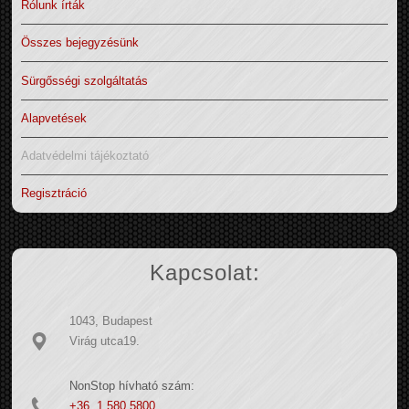
Rólunk írták
Összes bejegyzésünk
Sürgősségi szolgáltatás
Alapvetések
Adatvédelmi tájékoztató
Regisztráció
Kapcsolat:
1043, Budapest
Virág utca19.
NonStop hívható szám:
+36 1 580 5800