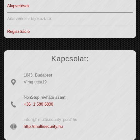
Alapvetések
Adatvédelmi tájékoztató
Regisztráció
Kapcsolat:
1043, Budapest
Virág utca19.
NonStop hívható szám:
+36 1 580 5800
info '@' multisecurity 'pont' hu
http://multisecurity.hu