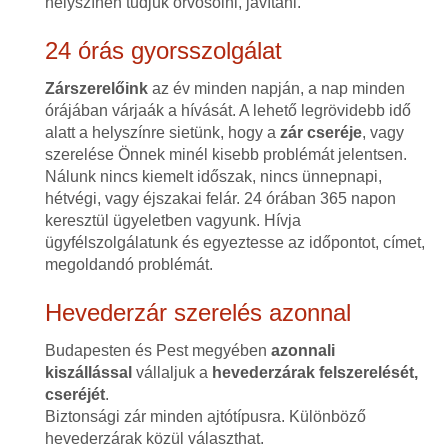
helyszínen tudjuk orvosolni, javítani.
24 órás gyorsszolgálat
Zárszerelőink
az év minden napján, a nap minden
órájában várjaák a hívását. A lehető legrövidebb idő
alatt a helyszínre sietünk, hogy a
zár cseréje
, vagy
szerelése Önnek minél kisebb problémát jelentsen.
Nálunk nincs kiemelt időszak, nincs ünnepnapi,
hétvégi, vagy éjszakai felár. 24 órában 365 napon
keresztül ügyeletben vagyunk. Hívja
ügyfélszolgálatunk és egyeztesse az időpontot, címet,
megoldandó problémát.
Hevederzár szerelés azonnal
Budapesten és Pest megyében
azonnali
kiszállással
vállaljuk a
hevederzárak felszerelését,
cseréjét
.
Biztonsági zár minden ajtótípusra. Különböző
hevederzárak közül választhat.