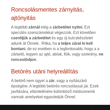
Roncsolásmentes zárnyitás,
ajtónyitás
A legtöbb
zárnál
elég a
zárbetétet nyitni
. Ezt
speciális szerszámokkal végezzük. Ezt követően
cseréljük a zárbetétet
és egy új kulcskészletet
adunk át Önnek. Ritka, ha
a teljes zárat ki kell
bontani
, de ez esetben is a legfontosabb, hogy a a
zártartó, legyen az ajtó, ablak, fiók, vagy szekrény,
ne
roncsolódjon
.
Betörés utáni helyreállítás
A betörő nem ügyel a
zár
, vagy a nyílászáró
épségére. A legtöbb betörés roncsolással jár. Ezek
javítására, eltüntetésére különböző módszereink
vannak amelyeket egyeztetjük Önnel.