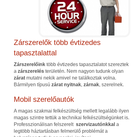
Zárszerelők több évtizedes
tapasztalattal
Zárszerelőink
több évtizedes tapasztalatot szereztek
a
zárszerelés
területén. Nem nagyon tudunk olyan
zárat
mutatni nekik amivel ne találkoztak volna.
Bármilyen típusú
zárat
nyitnak
,
zárnak
, szerelnek.
Mobil szerelőautók
A magas szakmai felkészültség mellett legalább ilyen
magas szintre tettük a technikai felkészültségünket is.
Professzionálisan felszerelt
szervizautónkkal
a
legtöbb háztartásban felmerülő problémát a