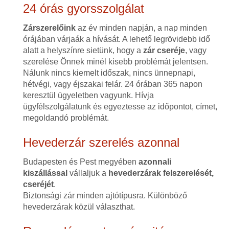
24 órás gyorsszolgálat
Zárszerelőink
az év minden napján, a nap minden
órájában várjaák a hívását. A lehető legrövidebb idő
alatt a helyszínre sietünk, hogy a
zár cseréje
, vagy
szerelése Önnek minél kisebb problémát jelentsen.
Nálunk nincs kiemelt időszak, nincs ünnepnapi,
hétvégi, vagy éjszakai felár. 24 órában 365 napon
keresztül ügyeletben vagyunk. Hívja
ügyfélszolgálatunk és egyeztesse az időpontot, címet,
megoldandó problémát.
Hevederzár szerelés azonnal
Budapesten és Pest megyében
azonnali
kiszállással
vállaljuk a
hevederzárak felszerelését,
cseréjét
.
Biztonsági zár minden ajtótípusra. Különböző
hevederzárak közül választhat.