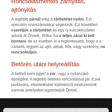
Roncsolásmentes zárnyitás,
ajtónyitás
A legtöbb
zárnál
elég a
zárbetétet nyitni
. Ezt
speciális szerszámokkal végezzük. Ezt követően
cseréljük a zárbetétet
és egy új kulcskészletet
adunk át Önnek. Ritka, ha
a teljes zárat ki kell
bontani
, de ez esetben is a legfontosabb, hogy a a
zártartó, legyen az ajtó, ablak, fiók, vagy szekrény,
ne
roncsolódjon
.
Betörés utáni helyreállítás
A betörő nem ügyel a
zár
, vagy a nyílászáró
épségére. A legtöbb betörés roncsolással jár. Ezek
javítására, eltüntetésére különböző módszereink
vannak amelyeket egyeztetjük Önnel.