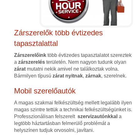
Zárszerelők több évtizedes
tapasztalattal
Zárszerelőink
több évtizedes tapasztalatot szereztek
a
zárszerelés
területén. Nem nagyon tudunk olyan
zárat
mutatni nekik amivel ne találkoztak volna.
Bármilyen típusú
zárat
nyitnak
,
zárnak
, szerelnek.
Mobil szerelőautók
A magas szakmai felkészültség mellett legalább ilyen
magas szintre tettük a technikai felkészültségünket is.
Professzionálisan felszerelt
szervizautónkkal
a
legtöbb háztartásban felmerülő problémát a
helyszínen tudjuk orvosolni, javítani.