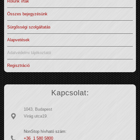
Rólunk írták
Összes bejegyzésünk
Sürgősségi szolgáltatás
Alapvetések
Adatvédelmi tájékoztató
Regisztráció
Kapcsolat:
1043, Budapest
Virág utca19.
NonStop hívható szám:
+36 1 580 5800