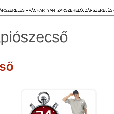
ZÁRSZERELÉS – VÁCHARTYÁN
ZÁRSZERELŐ, ZÁRSZERELÉS 
ápiószecső
cső