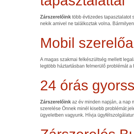
tapasztalattal
Zárszerelőink
több évtizedes tapasztalatot 
nekik amivel ne találkoztak volna. Bármilye
Mobil szerelőa
A magas szakmai felkészültség mellett legalá
legtöbb háztartásban felmerülő problémát a h
24 órás gyorss
Zárszerelőink
az év minden napján, a nap mi
szerelése Önnek minél kisebb problémát jele
ügyeletben vagyunk. Hívja ügyfélszolgálatu