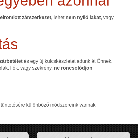
egyében azonnal
elromlott zárszerkezet,
lehet
nem nyíló lakat
, vagy
tás
 zárbetétet
és egy új kulcskészletet adunk át Önnek.
blak, fiók, vagy szekrény,
ne roncsolódjon
.
, eltüntetésére különböző módszereink vannak