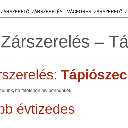
ZÁRSZERELŐ, ZÁRSZERELÉS – VÁCEGRES
ZÁRSZERELŐ, 
 Zárszerelés – T
rszerelés:
Tápiósze
ulunk, ha telefonon hív bennünket.
bb évtizedes