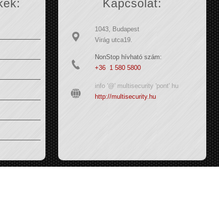
kek:
Kapcsolat:
1043, Budapest
Virág utca19.
NonStop hívható szám:
+36 1 580 5800
info '@' multisecurity 'pont' hu
http://multisecurity.hu