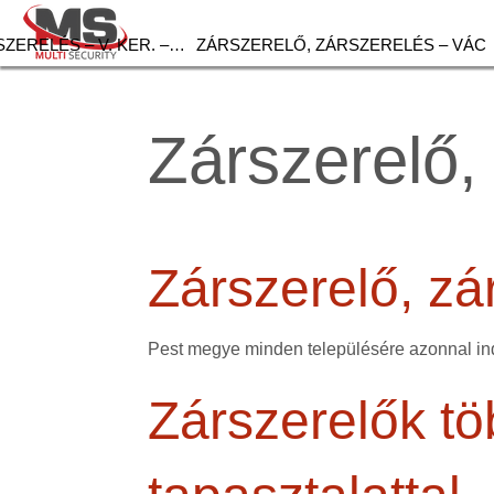
ZERELÉS – V. KER. –…
ZÁRSZERELŐ, ZÁRSZERELÉS – VÁC
Zárszerelő,
Zárszerelő, zá
Pest megye minden településére azonnal ind
Zárszerelők tö