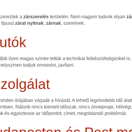
szereztek a
zárszerelés
területén. Nem nagyon tudunk olyan
zá
n típusú
zárat
nyitnak
,
zárnak
, szerelnek.
utók
bb ilyen magas szintre tettük a technikai felkészültségünket is.
elyszínen tudjuk orvosolni, javítani.
zolgálat
nden órájában várjaák a hívását. A lehető legrövidebb idő alatt
ntsen. Nálunk nincs kiemelt időszak, nincs ünnepnapi, hétvégi,
nk és egyeztesse az időpontot, címet, megoldandó problémát.