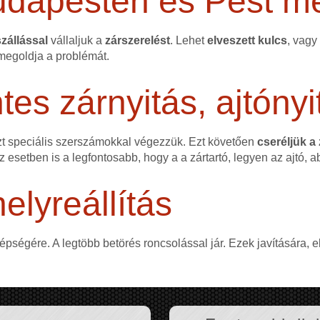
udapesten és Pest m
zállással
vállaljuk a
zárszerelést
. Lehet
elveszett kulcs
, vagy
egoldja a problémát.
s zárnyitás, ajtónyi
zt speciális szerszámokkal végezzük. Ezt követően
cseréljük a
ez esetben is a legfontosabb, hogy a a zártartó, legyen az ajtó, a
elyreállítás
 épségére. A legtöbb betörés roncsolással jár. Ezek javítására