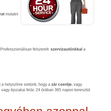
rat
mutatni
 Professzionálisan felszerelt
szervizautónkkal
a
 a helyszínre sietünk, hogy a
zár cseréje
, vagy
 vagy éjszakai felár. 24 órában 365 napon keresztül