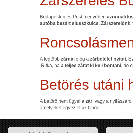
Zárszerelés B
Budapesten és Pest megyében
azonnali kis
autóba bezárt slusszkulcs
.
Zárszerelőnk
m
Roncsolásmente
A legtöbb
zárnál
elég a
zárbetétet nyitni
. E
Ritka, ha
a teljes zárat ki kell bontani
, de 
Betörés utáni h
A betörő nem ügyel a
zár
, vagy a nyílászáró
amelyeket egyeztetjük Önnel.