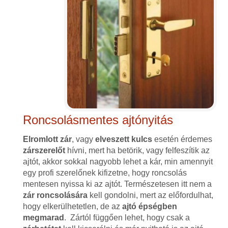
Roncsolásmentes ajtónyitás
Elromlott zár
, vagy
elveszett kulcs
esetén érdemes
zárszerelőt
hívni, mert ha betörik, vagy felfeszítik az
ajtót, akkor sokkal nagyobb lehet a kár, min amennyit
egy profi szerelőnek kifizetne, hogy roncsolás
mentesen nyissa ki az ajtót. Természetesen itt nem a
zár roncsolására
kell gondolni, mert az előfordulhat,
hogy elkerülhetetlen, de az
ajtó épségben
megmarad
. Zártól függően lehet, hogy csak a