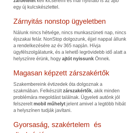
zárbetétet
kell kicserélni és már nyitható is az ajtó
egy új kulcskészlettel.
Zárnyitás nonstop ügyeletben
Nálunk nincs hétvége, nincs munkaszüneti nap, nincs
éjszakai felár. NonStop dolgozunk, éjjel nappal állunk
a rendelkezésére az év 365 napján. Hívja
ügyfélszolgálatunk, és a lehető legrövidebb idő alatt a
helyszínre érünk, hogy
ajtót nyissunk
Önnek.
Magasan képzett zárszakértők
Szakembereink évtizedek óta dolgoznak a
szakmában. Felkészült
zárszakértők
, akik minden
problémára megoldást találnak. Ügyeleti autónk jól
felszerelt
mobil műhelyt
jelent amivel a legtöbb hibát
a helyszínen tudják javítani.
Gyorsaság, szakértelem és