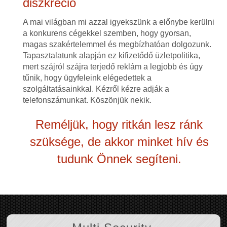
diszkréció
A mai világban mi azzal igyekszünk a előnybe kerülni
a konkurens cégekkel szemben, hogy gyorsan,
magas szakértelemmel és megbízhatóan dolgozunk.
Tapasztalatunk alapján ez kifizetődő üzletpolitika,
mert szájról szájra terjedő reklám a legjobb és úgy
tűnik, hogy ügyfeleink elégedettek a
szolgáltatásainkkal. Kézről kézre adják a
telefonszámunkat. Köszönjük nekik.
Reméljük, hogy ritkán lesz ránk
szüksége, de akkor minket hív és
tudunk Önnek segíteni.