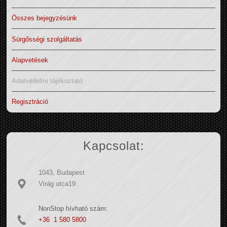
Összes bejegyzésünk
Sürgősségi szolgáltatás
Alapvetések
Adatvédelmi tájékoztató
Regisztráció
Kapcsolat:
1043, Budapest
Virág utca19.
NonStop hívható szám:
+36 1 580 5800