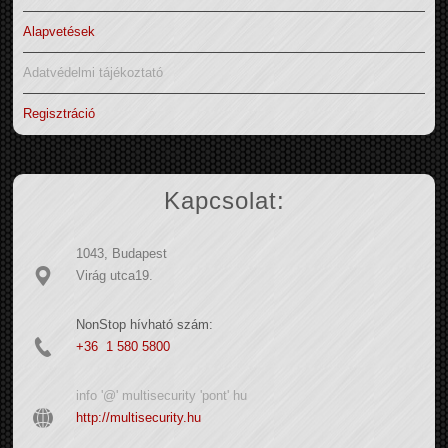
Alapvetések
Adatvédelmi tájékoztató
Regisztráció
Kapcsolat:
1043, Budapest
Virág utca19.
NonStop hívható szám:
+36 1 580 5800
info '@' multisecurity 'pont' hu
http://multisecurity.hu