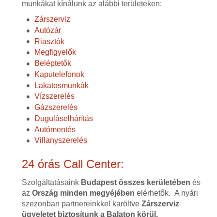
munkákat kínálunk az alábbi területeken:
Zárszerviz
Autózár
Riasztók
Megfigyelők
Beléptetők
Kaputelefonok
Lakatosmunkák
Vízszerelés
Gázszerelés
Duguláselhárítás
Autómentés
Villanyszerelés
24 órás Call Center:
Szolgáltatásaink
Budapest összes kerületében
és
az
Ország minden megyéjében
elérhetők. A nyári
szezonban partnereinkkel karöltve
Zárszerviz
ügyeletet biztosítunk a Balaton körül.