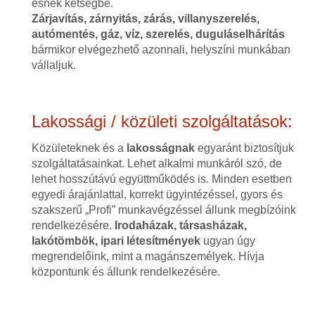
esnek kétségbe.
Zárjavítás, zárnyitás, zárás, villanyszerelés,
autómentés, gáz, víz, szerelés, duguláselhárítás
bármikor elvégezhető azonnali, helyszíni munkában
vállaljuk.
Lakossági / közületi szolgáltatások:
Közületeknek és a
lakosságnak
egyaránt biztosítjuk
szolgáltatásainkat. Lehet alkalmi munkáról szó, de
lehet hosszútávú együttműködés is. Minden esetben
egyedi árajánlattal, korrekt ügyintézéssel, gyors és
szakszerű „Profi” munkavégzéssel állunk megbízóink
rendelkezésére.
Irodaházak, társasházak,
lakótömbök, ipari létesítmények
ugyan úgy
megrendelőink, mint a magánszemélyek. Hívja
központunk és állunk rendelkezésére.