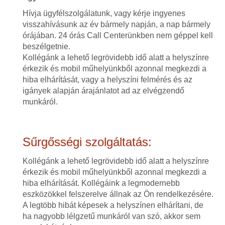
Hívja ügyfélszolgálatunk, vagy kérje ingyenes
visszahívásunk az év bármely napján, a nap bármely
órájában. 24 órás Call Centerünkben nem géppel kell
beszélgetnie.
Kollégánk a lehető legrövidebb idő alatt a helyszínre
érkezik és mobil műhelyünkből azonnal megkezdi a
hiba elhárítását, vagy a helyszíni felmérés és az
igányek alapján árajánlatot ad az elvégzendő
munkáról.
Sűrgősségi szolgáltatás:
Kollégánk a lehető legrövidebb idő alatt a helyszínre
érkezik és mobil műhelyünkből azonnal megkezdi a
hiba elhárítását. Kollégáink a legmodernebb
eszközökkel felszerelve állnak az Ön rendelkezésére.
A legtöbb hibát képesek a helyszínen elhárítani, de
ha nagyobb lélgzetű munkáról van szó, akkor sem