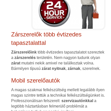
Zárszerelők több évtizedes
tapasztalattal
Zárszerelőink
több évtizedes tapasztalatot szereztek
a
zárszerelés
területén. Nem nagyon tudunk olyan
zárat
mutatni nekik amivel ne találkoztak volna.
Bármilyen típusú
zárat
nyitnak
,
zárnak
, szerelnek.
Mobil szerelőautók
A magas szakmai felkészültség mellett legalább ilyen
magas szintre tettük a technikai felkészültségünket is.
Professzionálisan felszerelt
szervizautónkkal
a
legtöbb háztartásban felmerülő problémát a