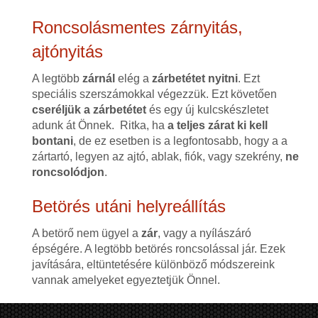
Roncsolásmentes zárnyitás,
ajtónyitás
A legtöbb
zárnál
elég a
zárbetétet nyitni
. Ezt
speciális szerszámokkal végezzük. Ezt követően
cseréljük a zárbetétet
és egy új kulcskészletet
adunk át Önnek. Ritka, ha
a teljes zárat ki kell
bontani
, de ez esetben is a legfontosabb, hogy a a
zártartó, legyen az ajtó, ablak, fiók, vagy szekrény,
ne
roncsolódjon
.
Betörés utáni helyreállítás
A betörő nem ügyel a
zár
, vagy a nyílászáró
épségére. A legtöbb betörés roncsolással jár. Ezek
javítására, eltüntetésére különböző módszereink
vannak amelyeket egyeztetjük Önnel.