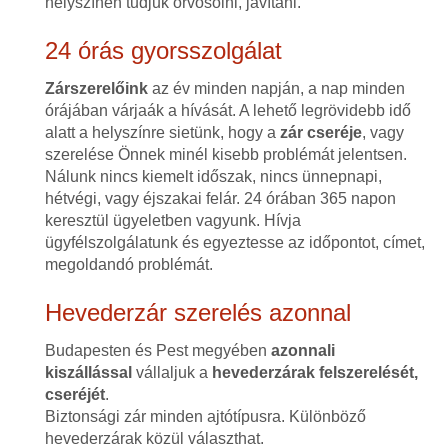
helyszínen tudjuk orvosolni, javítani.
24 órás gyorsszolgálat
Zárszerelőink
az év minden napján, a nap minden
órájában várjaák a hívását. A lehető legrövidebb idő
alatt a helyszínre sietünk, hogy a
zár cseréje
, vagy
szerelése Önnek minél kisebb problémát jelentsen.
Nálunk nincs kiemelt időszak, nincs ünnepnapi,
hétvégi, vagy éjszakai felár. 24 órában 365 napon
keresztül ügyeletben vagyunk. Hívja
ügyfélszolgálatunk és egyeztesse az időpontot, címet,
megoldandó problémát.
Hevederzár szerelés azonnal
Budapesten és Pest megyében
azonnali
kiszállással
vállaljuk a
hevederzárak felszerelését,
cseréjét
.
Biztonsági zár minden ajtótípusra. Különböző
hevederzárak közül választhat.