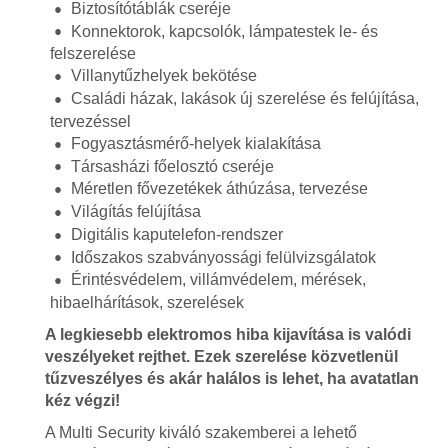
Biztosítótáblák cseréje
Konnektorok, kapcsolók, lámpatestek le- és
felszerelése
Villanytűzhelyek bekötése
Családi házak, lakások új szerelése és felújítása,
tervezéssel
Fogyasztásmérő-helyek kialakítása
Társasházi főelosztó cseréje
Méretlen fővezetékek áthúzása, tervezése
Világítás felújítása
Digitális kaputelefon-rendszer
Időszakos szabványossági felülvizsgálatok
Érintésvédelem, villámvédelem, mérések,
hibaelhárítások, szerelések
A legkiesebb elektromos hiba kijavítása is valódi
veszélyeket rejthet. Ezek szerelése közvetlenül
tűzveszélyes és akár halálos is lehet, ha avatatlan
kéz végzi!
A Multi Security kiváló szakemberei a lehető