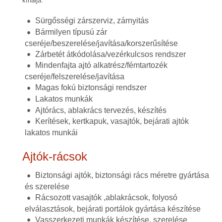
kínálja.
Sürgősségi zárszerviz, zárnyitás
Bármilyen típusú zár
cseréje/beszerelése/javítása/korszerűsítése
Zárbetét átkódolása/vezérkulcsos rendszer
Mindenfajta ajtó alkatrész/fémtartozék
cseréje/felszerelése/javítása
Magas fokú biztonsági rendszer
Lakatos munkák
Ajtórács, ablakrács tervezés, készítés
Kerítések, kertkapuk, vasajtók, bejárati ajtók
lakatos munkái
Ajtók-rácsok
Biztonsági ajtók, biztonsági rács méretre gyártása
és szerelése
Rácsozott vasajtók ,ablakrácsok, folyosó
elválasztások, bejárati portálok gyártása készítése
Vasszerkezeti munkák készítése, szerelése