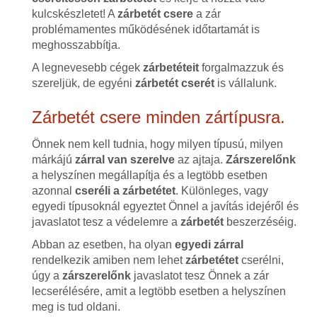
kulcskészletet! A
zárbetét csere
a zár
problémamentes működésének időtartamát is
meghosszabbítja.
A legnevesebb cégek
zárbetéteit
forgalmazzuk és
szereljük, de egyéni
zárbetét cserét
is vállalunk.
Zárbetét csere minden zártípusra.
Önnek nem kell tudnia, hogy milyen típusú, milyen
márkájú
zárral van szerelve
az ajtaja.
Zárszerelőnk
a helyszínen megállapítja és a legtöbb esetben
azonnal
cseréli a zárbetétet
. Különleges, vagy
egyedi típusoknál egyeztet Önnel a javítás idejéről és
javaslatot tesz a védelemre a
zárbetét
beszerzéséig.
Abban az esetben, ha olyan
egyedi zárral
rendelkezik amiben nem lehet
zárbetétet
cserélni,
úgy a
zárszerelőnk
javaslatot tesz Önnek a zár
lecserélésére, amit a legtöbb esetben a helyszínen
meg is tud oldani.