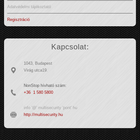
Adatvédelmi tájékoztató
Regisztráció
Kapcsolat:
1043, Budapest
Virág utca19.
NonStop hívható szám:
+36 1 580 5800
info '@' multisecurity 'pont' hu
http://multisecurity.hu