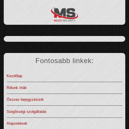
Fontosabb linkek:
Kezdőlap
Rólunk írták
Összes bejegyzésünk
Sürgősségi szolgáltatás
Alapvetések