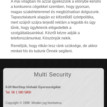
A mai világban mi azzal igyekszünk a előnybe kerülni
a konkurens cégekkel szemben, hogy gyorsan,
magas szakértelemmel és megbízhatóan dolgozunk.
Tapasztalatunk alapján ez kifizetődő üzletpolitika,
mert szájról szájra terjedő reklám a legjobb és úgy
tűnik, hogy ügyfeleink elégedettek a
szolgáltatásainkkal. Kézről kézre adják a
telefonszámunkat. Köszönjük nekik.
Reméljük, hogy ritkán lesz ránk szüksége, de akkor
minket hív és tudunk Önnek segíteni.
Multi Security
0-24 NonStop hívható Gyorsszolgálat
Tel: 06 1 580 5800
Copyright © 1998. Minden jog fenntartva.