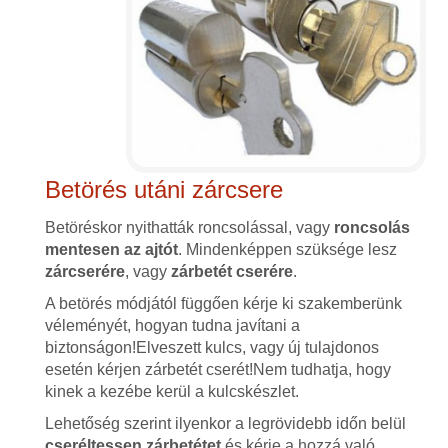
Betörés utáni zárcsere
Betöréskor nyithatták roncsolással, vagy
roncsolás
mentesen az ajtót
. Mindenképpen szüksége lesz
zárcserére
, vagy
zárbetét cserére
.
A betörés módjától függően kérje ki szakemberünk
véleményét, hogyan tudna javítani a
biztonságon!Elveszett kulcs, vagy új tulajdonos
esetén kérjen zárbetét cserét!Nem tudhatja, hogy
kinek a kezébe kerül a kulcskészlet.
Lehetőség szerint ilyenkor a legrövidebb időn belül
cseréltessen zárbetétet
és kérje a hozzá való