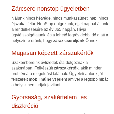
Zárcsere nonstop ügyeletben
Nálunk nincs hétvége, nincs munkaszüneti nap, nincs
éjszakai felár. NonStop dolgozunk, éjjel nappal állunk
a rendelkezésére az év 365 napján. Hívja
ügyfélszolgálatunk, és a lehető legrövidebb idő alatt a
helyszínre érünk, hogy
záraz cseréljünk
Önnek.
Magasan képzett zárszakértők
Szakembereink évtizedek óta dolgoznak a
szakmában. Felkészült
zárszakértők
, akik minden
problémára megoldást találnak. Ügyeleti autónk jól
felszerelt
mobil műhelyt
jelent amivel a legtöbb hibát
a helyszínen tudják javítani.
Gyorsaság, szakértelem és
diszkréció