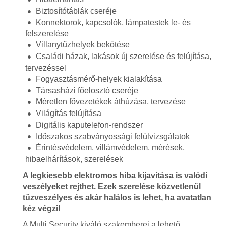
Biztosítótáblák cseréje
Konnektorok, kapcsolók, lámpatestek le- és
felszerelése
Villanytűzhelyek bekötése
Családi házak, lakások új szerelése és felújítása,
tervezéssel
Fogyasztásmérő-helyek kialakítása
Társasházi főelosztó cseréje
Méretlen fővezetékek áthúzása, tervezése
Világítás felújítása
Digitális kaputelefon-rendszer
Időszakos szabványossági felülvizsgálatok
Érintésvédelem, villámvédelem, mérések,
hibaelhárítások, szerelések
A legkiesebb elektromos hiba kijavítása is valódi
veszélyeket rejthet. Ezek szerelése közvetlenül
tűzveszélyes és akár halálos is lehet, ha avatatlan
kéz végzi!
A Multi Security kiváló szakemberei a lehető