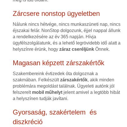
Zárcsere nonstop ügyeletben
Nálunk nincs hétvége, nincs munkaszüneti nap, nincs
éjszakai felár. NonStop dolgozunk, éjjel nappal állunk
a rendelkezésére az év 365 napján. Hívja
ügyfélszolgálatunk, és a lehető legrövidebb idő alatt a
helyszínre érünk, hogy
záraz cseréljünk
Önnek.
Magasan képzett zárszakértők
Szakembereink évtizedek óta dolgoznak a
szakmában. Felkészült
zárszakértők
, akik minden
problémára megoldást találnak. Ügyeleti autónk jól
felszerelt
mobil műhelyt
jelent amivel a legtöbb hibát
a helyszínen tudják javítani.
Gyorsaság, szakértelem és
diszkréció