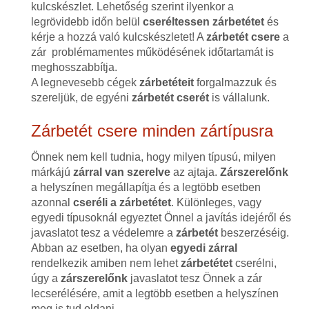
kulcskészlet. Lehetőség szerint ilyenkor a
legrövidebb időn belül
cseréltessen zárbetétet
és
kérje a hozzá való kulcskészletet! A
zárbetét csere
a
zár problémamentes működésének időtartamát is
meghosszabbítja.
A legnevesebb cégek
zárbetéteit
forgalmazzuk és
szereljük, de egyéni
zárbetét cserét
is vállalunk.
Zárbetét csere minden zártípusra
Önnek nem kell tudnia, hogy milyen típusú, milyen
márkájú
zárral van szerelve
az ajtaja.
Zárszerelőnk
a helyszínen megállapítja és a legtöbb esetben
azonnal
cseréli a zárbetétet
. Különleges, vagy
egyedi típusoknál egyeztet Önnel a javítás idejéről és
javaslatot tesz a védelemre a
zárbetét
beszerzéséig.
Abban az esetben, ha olyan
egyedi zárral
rendelkezik amiben nem lehet
zárbetétet
cserélni,
úgy a
zárszerelőnk
javaslatot tesz Önnek a zár
lecserélésére, amit a legtöbb esetben a helyszínen
meg is tud oldani.