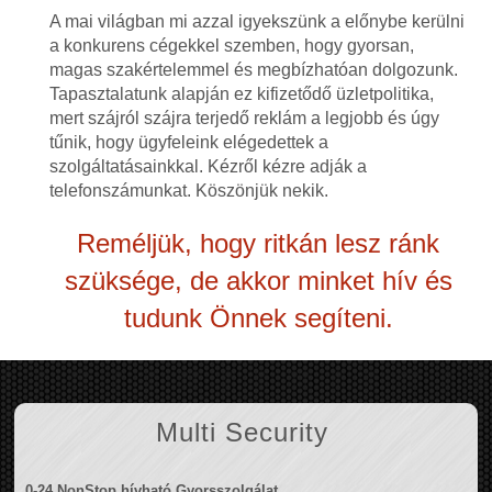
A mai világban mi azzal igyekszünk a előnybe kerülni
a konkurens cégekkel szemben, hogy gyorsan,
magas szakértelemmel és megbízhatóan dolgozunk.
Tapasztalatunk alapján ez kifizetődő üzletpolitika,
mert szájról szájra terjedő reklám a legjobb és úgy
tűnik, hogy ügyfeleink elégedettek a
szolgáltatásainkkal. Kézről kézre adják a
telefonszámunkat. Köszönjük nekik.
Reméljük, hogy ritkán lesz ránk
szüksége, de akkor minket hív és
tudunk Önnek segíteni.
Multi Security
0-24 NonStop hívható Gyorsszolgálat