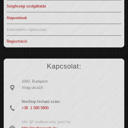
Sürgősségi szolgáltatás
Alapvetések
Adatvédelmi tájékoztató
Regisztráció
Kapcsolat:
1043, Budapest
Virág utca19.
NonStop hívható szám:
+36 1 580 5800
info '@' multisecurity 'pont' hu