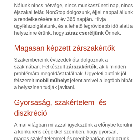
Nálunk nincs hétvége, nincs munkaszüneti nap, nincs
éjszakai felár. NonStop dolgozunk, éjjel nappal állunk
a rendelkezésére az év 365 napján. Hívja
ügyfélszolgálatunk, és a lehető legrövidebb idő alatt a
helyszínre érünk, hogy
záraz cseréljünk
Önnek.
Magasan képzett zárszakértők
Szakembereink évtizedek óta dolgoznak a
szakmában. Felkészült
zárszakértők
, akik minden
problémára megoldást találnak. Ügyeleti autónk jól
felszerelt
mobil műhelyt
jelent amivel a legtöbb hibát
a helyszínen tudják javítani.
Gyorsaság, szakértelem és
diszkréció
A mai világban mi azzal igyekszünk a előnybe kerülni
a konkurens cégekkel szemben, hogy gyorsan,
magas szakértelemmel és megbízhatóan dolgozunk.