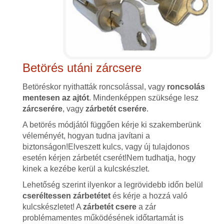
Betörés utáni zárcsere
Betöréskor nyithatták roncsolással, vagy
roncsolás
mentesen az ajtót
. Mindenképpen szüksége lesz
zárcserére
, vagy
zárbetét cserére
.
A betörés módjától függően kérje ki szakemberünk
véleményét, hogyan tudna javítani a
biztonságon!Elveszett kulcs, vagy új tulajdonos
esetén kérjen zárbetét cserét!Nem tudhatja, hogy
kinek a kezébe kerül a kulcskészlet.
Lehetőség szerint ilyenkor a legrövidebb időn belül
cseréltessen zárbetétet
és kérje a hozzá való
kulcskészletet! A
zárbetét csere
a zár
problémamentes működésének időtartamát is