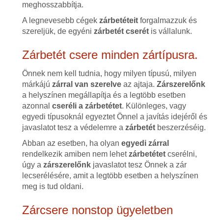
meghosszabbítja.
A legnevesebb cégek
zárbetéteit
forgalmazzuk és
szereljük, de egyéni
zárbetét cserét
is vállalunk.
Zárbetét csere minden zártípusra.
Önnek nem kell tudnia, hogy milyen típusú, milyen
márkájú
zárral van szerelve
az ajtaja.
Zárszerelőnk
a helyszínen megállapítja és a legtöbb esetben
azonnal
cseréli a zárbetétet
. Különleges, vagy
egyedi típusoknál egyeztet Önnel a javítás idejéről és
javaslatot tesz a védelemre a
zárbetét
beszerzéséig.
Abban az esetben, ha olyan
egyedi zárral
rendelkezik amiben nem lehet
zárbetétet
cserélni,
úgy a
zárszerelőnk
javaslatot tesz Önnek a zár
lecserélésére, amit a legtöbb esetben a helyszínen
meg is tud oldani.
Zárcsere nonstop ügyeletben