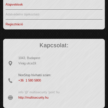
Alapvetések
Adatvédelmi tájékoztató
Regisztráció
Kapcsolat:
1043, Budapest
Virág utca19.
NonStop hívható szám:
+36 1 580 5800
info '@' multisecurity 'pont' hu
http://multisecurity.hu