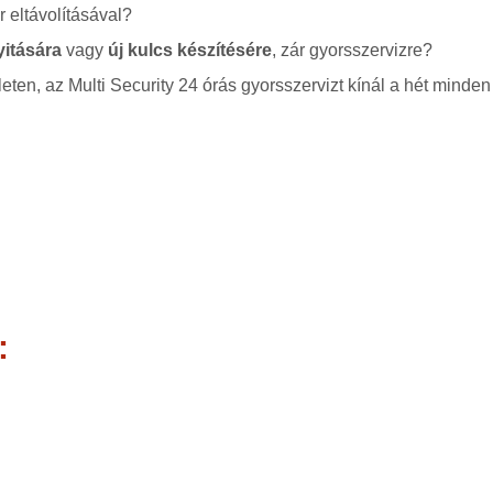
 eltávolításával?
yitására
vagy
új kulcs készítésére
, zár gyorsszervizre?
leten, az Multi Security 24 órás gyorsszervizt kínál a hét minden
: