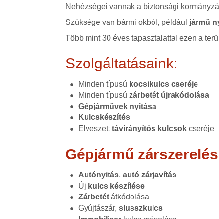
Nehézségei vannak a biztonsági kormányzár
Szüksége van bármi okból, például
jármű n
Több mint 30 éves tapasztalattal ezen a terü
Szolgáltatásaink:
Minden típusú
kocsikulcs cseréje
Minden típusú
zárbetét újrakódolása
Gépjárművek nyitása
Kulcskészítés
Elveszett
távirányítós kulcsok
cseréje
Gépjármű zárszerelés
Autónyitás
,
autó zárjavítás
Új
kulcs készítése
Zárbetét
átkódolása
Gyújtászár,
slusszkulcs