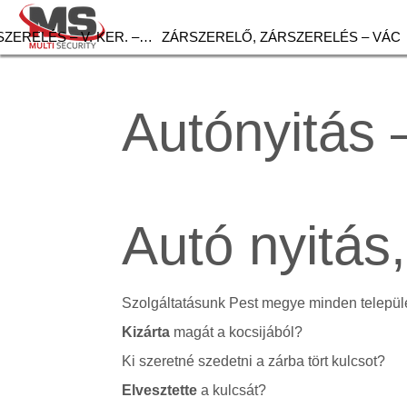
ZERELÉS – V. KER. –…
ZÁRSZERELŐ, ZÁRSZERELÉS – VÁC
Autónyitás 
Autó nyitás
Szolgáltatásunk Pest megye minden települé
Kizárta
magát a kocsijából?
Ki szeretné szedetni a zárba tört kulcsot?
Elvesztette
a kulcsát?