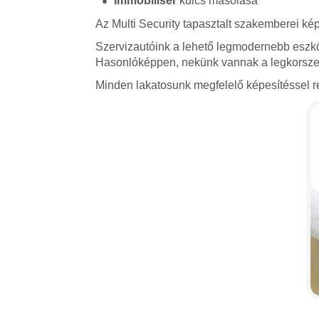
Immobiliser
kulcs másolása
Az Multi Security tapasztalt szakemberei kép
Szervizautóink a lehető legmodernebb eszkö
Hasonlóképpen, nekünk vannak a legkorszerű
Minden lakatosunk megfelelő képesítéssel re