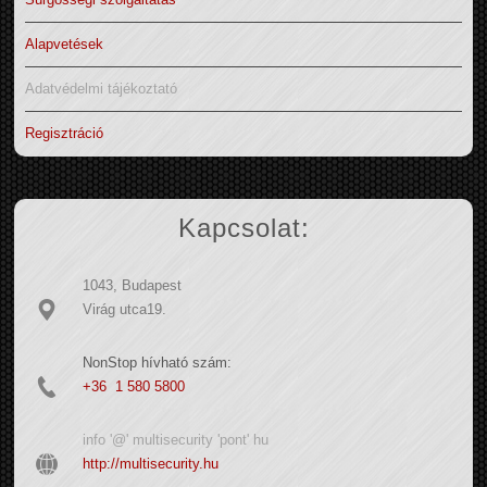
Alapvetések
Adatvédelmi tájékoztató
Regisztráció
Kapcsolat:
1043, Budapest
Virág utca19.
NonStop hívható szám:
+36 1 580 5800
info '@' multisecurity 'pont' hu
http://multisecurity.hu