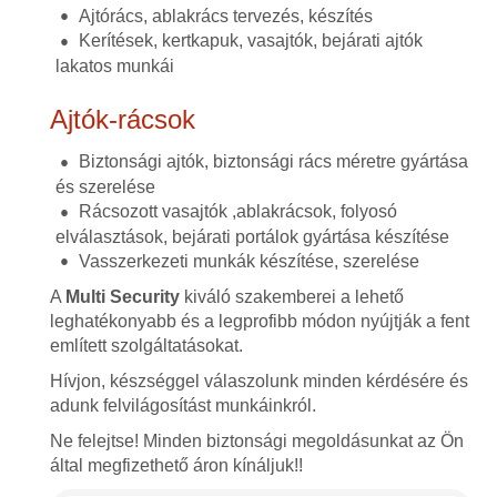
Ajtórács, ablakrács tervezés, készítés
Kerítések, kertkapuk, vasajtók, bejárati ajtók
lakatos munkái
Ajtók-rácsok
Biztonsági ajtók, biztonsági rács méretre gyártása
és szerelése
Rácsozott vasajtók ,ablakrácsok, folyosó
elválasztások, bejárati portálok gyártása készítése
Vasszerkezeti munkák készítése, szerelése
A
Multi Security
kiváló szakemberei a lehető
leghatékonyabb és a legprofibb módon nyújtják a fent
említett szolgáltatásokat.
Hívjon, készséggel válaszolunk minden kérdésére és
adunk felvilágosítást munkáinkról.
Ne felejtse! Minden biztonsági megoldásunkat az Ön
által megfizethető áron kínáljuk!!