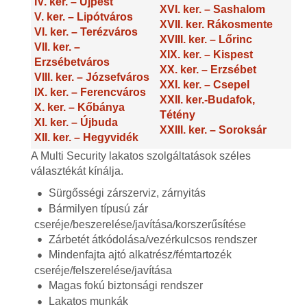
IV. ker. – Újpest
XVI. ker. – Sashalom
V. ker. – Lipótváros
XVII. ker. Rákosmente
VI. ker. – Terézváros
XVIII. ker. – Lőrinc
VII. ker. –
XIX. ker. – Kispest
Erzsébetváros
XX. ker. – Erzsébet
VIII. ker. – Józsefváros
XXI. ker. – Csepel
IX. ker. – Ferencváros
XXII. ker.-Budafok,
X. ker. – Kőbánya
Tétény
XI. ker. – Újbuda
XXIII. ker. – Soroksár
XII. ker. – Hegyvidék
A Multi Security lakatos szolgáltatások széles
választékát kínálja.
Sürgősségi zárszerviz, zárnyitás
Bármilyen típusú zár
cseréje/beszerelése/javítása/korszerűsítése
Zárbetét átkódolása/vezérkulcsos rendszer
Mindenfajta ajtó alkatrész/fémtartozék
cseréje/felszerelése/javítása
Magas fokú biztonsági rendszer
Lakatos munkák