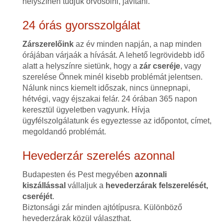
helyszínen tudjuk orvosolni, javítani.
24 órás gyorsszolgálat
Zárszerelőink
az év minden napján, a nap minden
órájában várjaák a hívását. A lehető legrövidebb idő
alatt a helyszínre sietünk, hogy a
zár cseréje
, vagy
szerelése Önnek minél kisebb problémát jelentsen.
Nálunk nincs kiemelt időszak, nincs ünnepnapi,
hétvégi, vagy éjszakai felár. 24 órában 365 napon
keresztül ügyeletben vagyunk. Hívja
ügyfélszolgálatunk és egyeztesse az időpontot, címet,
megoldandó problémát.
Hevederzár szerelés azonnal
Budapesten és Pest megyében
azonnali
kiszállással
vállaljuk a
hevederzárak felszerelését,
cseréjét
.
Biztonsági zár minden ajtótípusra. Különböző
hevederzárak közül választhat.