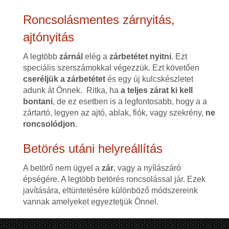
Roncsolásmentes zárnyitás,
ajtónyitás
A legtöbb
zárnál
elég a
zárbetétet nyitni
. Ezt
speciális szerszámokkal végezzük. Ezt követően
cseréljük a zárbetétet
és egy új kulcskészletet
adunk át Önnek. Ritka, ha
a teljes zárat ki kell
bontani
, de ez esetben is a legfontosabb, hogy a a
zártartó, legyen az ajtó, ablak, fiók, vagy szekrény,
ne
roncsolódjon
.
Betörés utáni helyreállítás
A betörő nem ügyel a
zár
, vagy a nyílászáró
épségére. A legtöbb betörés roncsolással jár. Ezek
javítására, eltüntetésére különböző módszereink
vannak amelyeket egyeztetjük Önnel.