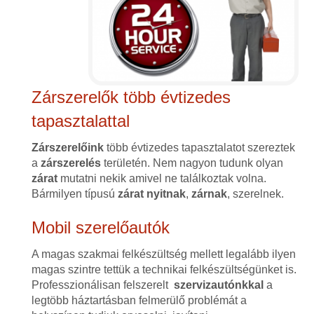
Zárszerelők több évtizedes
tapasztalattal
Zárszerelőink
több évtizedes tapasztalatot szereztek
a
zárszerelés
területén. Nem nagyon tudunk olyan
zárat
mutatni nekik amivel ne találkoztak volna.
Bármilyen típusú
zárat
nyitnak
,
zárnak
, szerelnek.
Mobil szerelőautók
A magas szakmai felkészültség mellett legalább ilyen
magas szintre tettük a technikai felkészültségünket is.
Professzionálisan felszerelt
szervizautónkkal
a
legtöbb háztartásban felmerülő problémát a