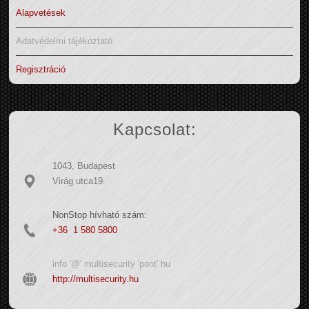
Alapvetések
Adatvédelmi tájékoztató
Regisztráció
Kapcsolat:
1043, Budapest
Virág utca19.
NonStop hívható szám:
+36 1 580 5800
info '@' multisecurity 'pont' hu
http://multisecurity.hu