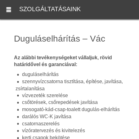
SZOLGÁLTATÁSAINK
Duguláselhárítás – Vác
Az alábbi tevékenységeket vállaljuk, rövid
határidővel és garanciával:
duguláselhárítás
szennyvízcsatorna tisztítása, építése, javítása,
zsírtalanítása
vízvezeték szerelése
csőtörések, csőrepedések javítása
mosogató-kád-csap-toalett dugulás-elhárítás
darálós WC-K javítása
csatornaszerelés
vízóratervezés és kivitelezés
kerti csapok bekötése