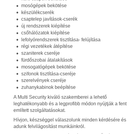
mosógépek bekötése
készülékcserék
csaptelep javítások-cserék
új rendszerek kiépítése
csőhálózatok kiépítése
lefolyórendszerek tisztítása- felújítása
régi vezetékek átépítése
szaniterek cseréje
fürdőszobai átalakítások
mosogatógépek bekötése
szifonok tisztítása-cseréje
szerelvények cseréje
zuhanykabinok beépítése
A Multi Security kiváló szakemberei a lehető
leghatékonyabb és a legprofibb módon nyújtják a fent
említett szolgáltatásokat.
Hívjon, készséggel válaszolunk minden kérdésére és
adunk felvilágosítást munkáinkról.