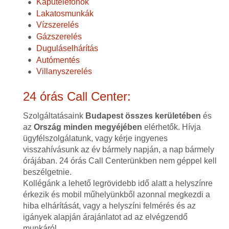
Kaputelefonok
Lakatosmunkák
Vízszerelés
Gázszerelés
Duguláselhárítás
Autómentés
Villanyszerelés
24 órás Call Center:
Szolgáltatásaink
Budapest összes kerületében
és
az
Ország minden megyéjében
elérhetők. Hívja
ügyfélszolgálatunk, vagy kérje ingyenes
visszahívásunk az év bármely napján, a nap bármely
órájában. 24 órás Call Centerünkben nem géppel kell
beszélgetnie.
Kollégánk a lehető legrövidebb idő alatt a helyszínre
érkezik és mobil műhelyünkből azonnal megkezdi a
hiba elhárítását, vagy a helyszíni felmérés és az
igányek alapján árajánlatot ad az elvégzendő
munkáról.