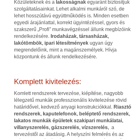
Közületeknek és a
lakosságnak
egyaránt biztosítjuk
szolgáltatásainkat. Lehet alkalmi munkáról szó, de
lehet hosszútávú együttműködés is. Minden esetben
egyedi árajánlattal, korrekt ügyintézéssel, gyors és
szakszerű „Profi” munkavégzéssel állunk megbízóink
rendelkezésére.
Irodaházak, társasházak,
lakótömbök, ipari létesítmények
ugyan úgy
megrendelőink, mint a magánszemélyek. Hívja
központunk és állunk rendelkezésére.
Komplett kivitelezés:
Komlett rendszerek tervezése, kiépítése, nagyobb
lélegzetű munkák professzionális kivitelezése rövid
határidővel, kedvező anyagi konstrukciókkal.
Riasztó
rendszerek, kaputelefonok, beléptető rendszerek,
lakatos munkák épületek szakipari munkálatai,
villanyszerelés, gázszerelés, vízszerelés,
a
tervezéstől az átadásig. A helyszíni felmérés és az