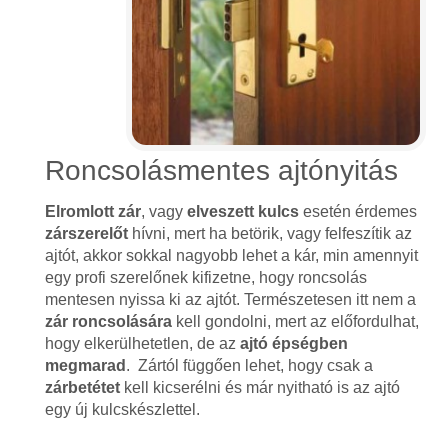
Roncsolásmentes ajtónyitás
Elromlott zár
, vagy
elveszett kulcs
esetén érdemes
zárszerelőt
hívni, mert ha betörik, vagy felfeszítik az
ajtót, akkor sokkal nagyobb lehet a kár, min amennyit
egy profi szerelőnek kifizetne, hogy roncsolás
mentesen nyissa ki az ajtót. Természetesen itt nem a
zár roncsolására
kell gondolni, mert az előfordulhat,
hogy elkerülhetetlen, de az
ajtó épségben
megmarad
. Zártól függően lehet, hogy csak a
zárbetétet
kell kicserélni és már nyitható is az ajtó
egy új kulcskészlettel.