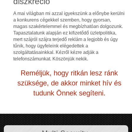
diszkréció
A mai világban mi azzal igyekszünk a előnybe kerülni
a konkurens cégekkel szemben, hogy gyorsan,
magas szakértelemmel és megbízhatóan dolgozunk.
Tapasztalatunk alapján ez kifizetődő üzletpolitika,
mert szájról szájra terjedő reklám a legjobb és úgy
tűnik, hogy ügyfeleink elégedettek a
szolgáltatásainkkal. Kézről kézre adják a
telefonszámunkat. Köszönjük nekik.
Reméljük, hogy ritkán lesz ránk
szüksége, de akkor minket hív és
tudunk Önnek segíteni.