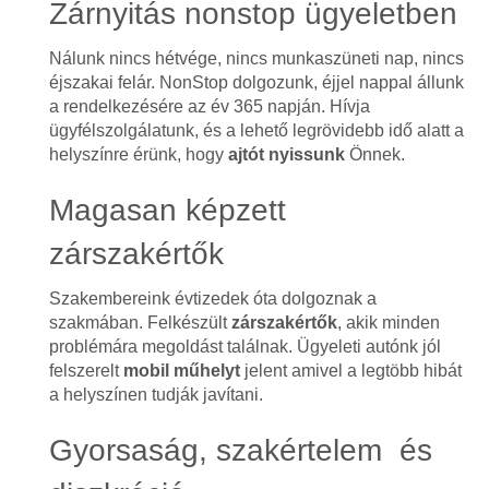
Zárnyitás nonstop ügyeletben
Nálunk nincs hétvége, nincs munkaszüneti nap, nincs
éjszakai felár. NonStop dolgozunk, éjjel nappal állunk
a rendelkezésére az év 365 napján. Hívja
ügyfélszolgálatunk, és a lehető legrövidebb idő alatt a
helyszínre érünk, hogy
ajtót nyissunk
Önnek.
Magasan képzett
zárszakértők
Szakembereink évtizedek óta dolgoznak a
szakmában. Felkészült
zárszakértők
, akik minden
problémára megoldást találnak. Ügyeleti autónk jól
felszerelt
mobil műhelyt
jelent amivel a legtöbb hibát
a helyszínen tudják javítani.
Gyorsaság, szakértelem és