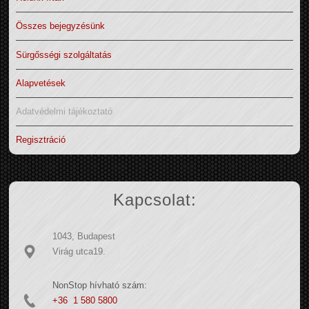
Összes bejegyzésünk
Sürgősségi szolgáltatás
Alapvetések
Adatvédelmi tájékoztató
Regisztráció
Kapcsolat:
1043, Budapest
Virág utca19.
NonStop hívható szám:
+36 1 580 5800