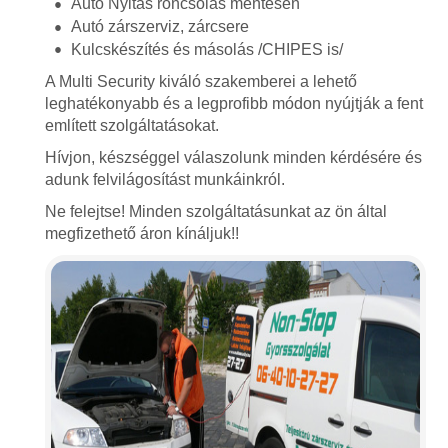
Autó Nyitás roncsolás mentesen
Autó zárszerviz, zárcsere
Kulcskészítés és másolás /CHIPES is/
A Multi Security kiváló szakemberei a lehető
leghatékonyabb és a legprofibb módon nyújtják a fent
említett szolgáltatásokat.
Hívjon, készséggel válaszolunk minden kérdésére és
adunk felvilágosítást munkáinkról.
Ne felejtse! Minden szolgáltatásunkat az ön által
megfizethető áron kínáljuk!!