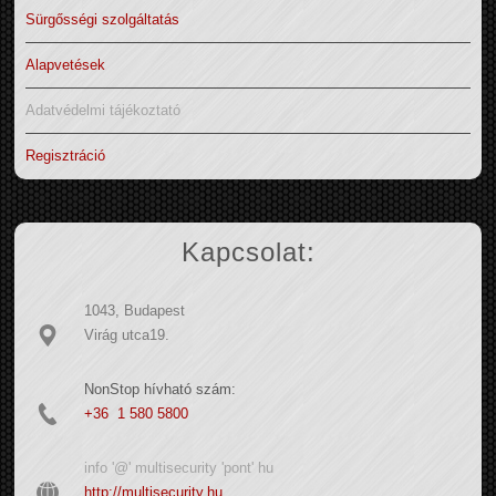
Sürgősségi szolgáltatás
Alapvetések
Adatvédelmi tájékoztató
Regisztráció
Kapcsolat:
1043, Budapest
Virág utca19.
NonStop hívható szám:
+36 1 580 5800
info '@' multisecurity 'pont' hu
http://multisecurity.hu