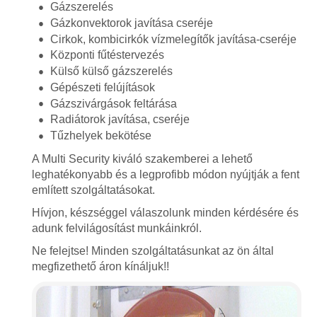
Gázszerelés
Gázkonvektorok javítása cseréje
Cirkok, kombicirkók vízmelegítők javítása-cseréje
Központi fűtéstervezés
Külső külső gázszerelés
Gépészeti felújítások
Gázszivárgások feltárása
Radiátorok javítása, cseréje
Tűzhelyek bekötése
A Multi Security kiváló szakemberei a lehető
leghatékonyabb és a legprofibb módon nyújtják a fent
említett szolgáltatásokat.
Hívjon, készséggel válaszolunk minden kérdésére és
adunk felvilágosítást munkáinkról.
Ne felejtse! Minden szolgáltatásunkat az ön által
megfizethető áron kínáljuk!!