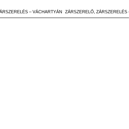
ZÁRSZERELÉS – VÁCHARTYÁN
ZÁRSZERELŐ, ZÁRSZERELÉS 