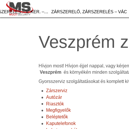
ZERELÉS – V. KER. –…
ZÁRSZERELŐ, ZÁRSZERELÉS – VÁC
Veszprém z
Hívjon most! Hívjon éjjel nappal, vagy kérje
Veszprém
és környékén minden szolgáltat
Gyorsszerviz szolgáltatásokat és komplett ki
Zárszerviz
Autózár
Riasztók
Megfigyelők
Beléptetők
Kaputelefonok