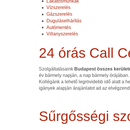
Lakatosmunkák
Vízszerelés
Gázszerelés
Duguláselhárítás
Autómentés
Villanyszerelés
24 órás Call C
Szolgáltatásaink
Budapest összes kerüle
év bármely napján, a nap bármely órájában.
Kollégánk a lehető legrövidebb idő alatt a h
igányek alapján árajánlatot ad az elvégzen
Sűrgősségi szo