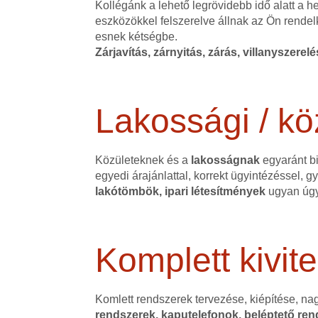
Kollégánk a lehető legrövidebb idő alatt a 
eszközökkel felszerelve állnak az Ön rendel
esnek kétségbe.
Zárjavítás, zárnyitás, zárás, villanyszerel
Lakossági / kö
Közületeknek és a
lakosságnak
egyaránt bi
egyedi árajánlattal, korrekt ügyintézéssel,
lakótömbök, ipari létesítmények
ugyan úgy
Komplett kivite
Komlett rendszerek tervezése, kiépítése, na
rendszerek, kaputelefonok, beléptető rend