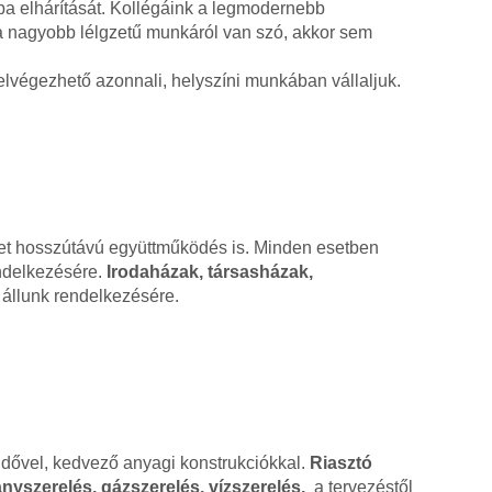
ba elhárítását. Kollégáink a legmodernebb
ha nagyobb lélgzetű munkáról van szó, akkor sem
lvégezhető azonnali, helyszíni munkában vállaljuk.
ehet hosszútávú együttműködés is. Minden esetben
endelkezésére.
Irodaházak, társasházak,
állunk rendelkezésére.
ridővel, kedvező anyagi konstrukciókkal.
Riasztó
nyszerelés, gázszerelés, vízszerelés,
a tervezéstől