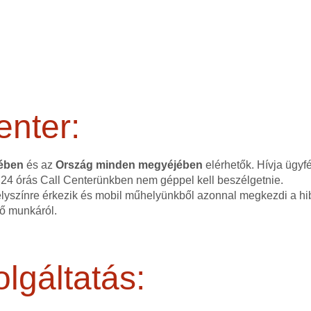
enter:
tében
és az
Ország minden megyéjében
elérhetők. Hívja ügyf
 24 órás Call Centerünkben nem géppel kell beszélgetnie.
elyszínre érkezik és mobil műhelyünkből azonnal megkezdi a hib
dő munkáról.
lgáltatás: