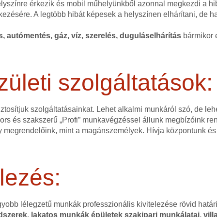
helyszínre érkezik és mobil műhelyünkből azonnal megkezdi a hi
kezésére. A legtöbb hibát képesek a helyszínen elhárítani, de 
és, autómentés, gáz, víz, szerelés, duguláselhárítás
bármikor e
zületi szolgáltatások:
ztosítjuk szolgáltatásainkat. Lehet alkalmi munkáról szó, de l
 gyors és szakszerű „Profi” munkavégzéssel állunk megbízóink r
 megrendelőink, mint a magánszemélyek. Hívja központunk és 
lezés:
gyobb lélegzetű munkák professzionális kivitelezése rövid hatá
szerek, lakatos munkák épületek szakipari munkálatai, villa