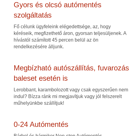
Gyors és olcsó autómentés
szolgáltatás
Fő célunk ügyfeleink elégedettsége, az, hogy
kéréseik, megfizethető áron, gyorsan teljesüljenek. A
hívástól számított 45 percen belül az ön
rendelkezésére álljunk.
Megbízható autószállítás, fuvarozás
baleset esetén is
Lerobbant, karambolozott vagy csak egyszerűen nem
indul? Bízza ránk mi megjavítjuk vagy jól felszerelt
műhelyünkbe szállítjuk!
0-24 Autómentés
Bárhol és bármikor Non-stop Autómentés,