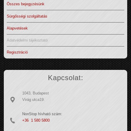
Összes bejegyzésünk
Sürgősségi szolgáltatás
Alapvetések
Adatvédelmi tájékoztató
Regisztráció
Kapcsolat:
1043, Budapest
Virág utca19.
NonStop hívható szám:
+36 1 580 5800