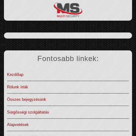
Fontosabb linkek:
Kezdőlap
Rólunk írták
Összes bejegyzésünk
Sürgősségi szolgáltatás
Alapvetések