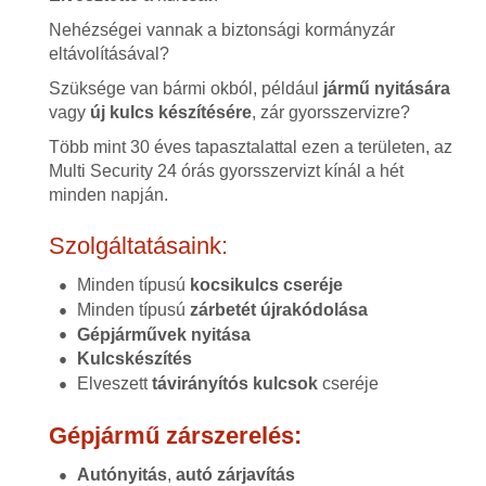
Nehézségei vannak a biztonsági kormányzár
eltávolításával?
Szüksége van bármi okból, például
jármű nyitására
vagy
új kulcs készítésére
, zár gyorsszervizre?
Több mint 30 éves tapasztalattal ezen a területen, az
Multi Security 24 órás gyorsszervizt kínál a hét
minden napján.
Szolgáltatásaink:
Minden típusú
kocsikulcs cseréje
Minden típusú
zárbetét újrakódolása
Gépjárművek nyitása
Kulcskészítés
Elveszett
távirányítós kulcsok
cseréje
Gépjármű zárszerelés:
Autónyitás
,
autó zárjavítás