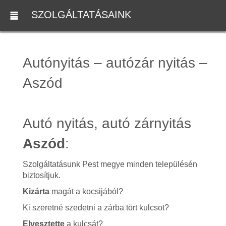
SZOLGÁLTATÁSAINK
Autónyitás – autózár nyitás –
Aszód
Autó nyitás, autó zárnyitás
Aszód
:
Szolgáltatásunk Pest megye minden településén
biztosítjuk.
Kizárta
magát a kocsijából?
Ki szeretné szedetni a zárba tört kulcsot?
Elvesztette
a kulcsát?