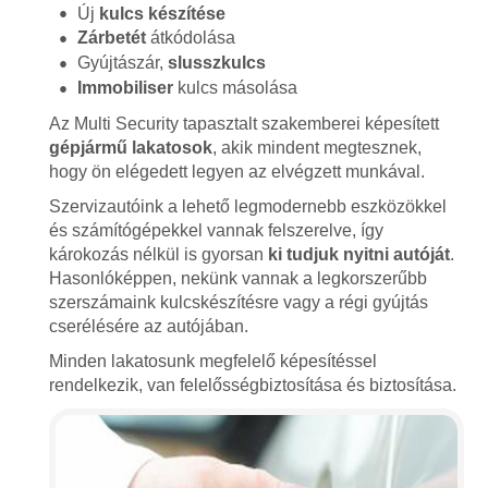
Új
kulcs készítése
Zárbetét
átkódolása
Gyújtászár,
slusszkulcs
Immobiliser
kulcs másolása
Az Multi Security tapasztalt szakemberei képesített
gépjármű lakatosok
, akik mindent megtesznek,
hogy ön elégedett legyen az elvégzett munkával.
Szervizautóink a lehető legmodernebb eszközökkel
és számítógépekkel vannak felszerelve, így
károkozás nélkül is gyorsan
ki tudjuk nyitni autóját
.
Hasonlóképpen, nekünk vannak a legkorszerűbb
szerszámaink kulcskészítésre vagy a régi gyújtás
cserélésére az autójában.
Minden lakatosunk megfelelő képesítéssel
rendelkezik, van felelősségbiztosítása és biztosítása.