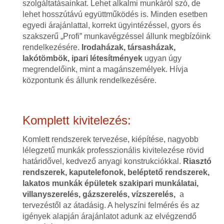
szolgáltatásainkat. Lehet alkalmi munkáról szó, de
lehet hosszútávú együttműködés is. Minden esetben
egyedi árajánlattal, korrekt ügyintézéssel, gyors és
szakszerű „Profi” munkavégzéssel állunk megbízóink
rendelkezésére.
Irodaházak, társasházak,
lakótömbök, ipari létesítmények
ugyan úgy
megrendelőink, mint a magánszemélyek. Hívja
központunk és állunk rendelkezésére.
Komplett kivitelezés:
Komlett rendszerek tervezése, kiépítése, nagyobb
lélegzetű munkák professzionális kivitelezése rövid
határidővel, kedvező anyagi konstrukciókkal.
Riasztó
rendszerek, kaputelefonok, beléptető rendszerek,
lakatos munkák épületek szakipari munkálatai,
villanyszerelés, gázszerelés, vízszerelés,
a
tervezéstől az átadásig. A helyszíni felmérés és az
igények alapján árajánlatot adunk az elvégzendő