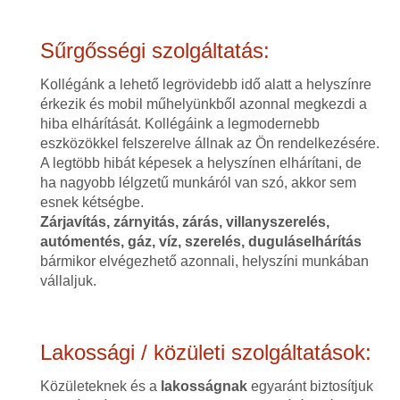
Sűrgősségi szolgáltatás:
Kollégánk a lehető legrövidebb idő alatt a helyszínre
érkezik és mobil műhelyünkből azonnal megkezdi a
hiba elhárítását. Kollégáink a legmodernebb
eszközökkel felszerelve állnak az Ön rendelkezésére.
A legtöbb hibát képesek a helyszínen elhárítani, de
ha nagyobb lélgzetű munkáról van szó, akkor sem
esnek kétségbe.
Zárjavítás, zárnyitás, zárás, villanyszerelés,
autómentés, gáz, víz, szerelés, duguláselhárítás
bármikor elvégezhető azonnali, helyszíni munkában
vállaljuk.
Lakossági / közületi szolgáltatások:
Közületeknek és a
lakosságnak
egyaránt biztosítjuk