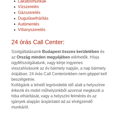
Lakatosmunkák
Vízszerelés
Gázszerelés
Duguláselhárítás
Autómentés
Villanyszerelés
24 órás Call Center:
Szolgáltatásaink
Budapest összes kerületében
és
az
Ország minden megyéjében
elérhetők. Hívja
ügyfélszolgálatunk, vagy kérje ingyenes
visszahívásunk az év bármely napján, a nap bármely
órájában. 24 órás Call Centerünkben nem géppel kell
beszélgetnie.
Kollégánk a lehető legrövidebb idő alatt a helyszínre
érkezik és mobil műhelyünkből azonnal megkezdi a
hiba elhárítását, vagy a helyszíni felmérés és az
igányek alapján árajánlatot ad az elvégzendő
munkáról.