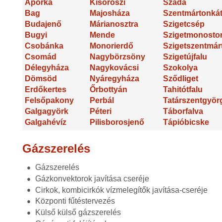
Áporka
Kisoroszi
Szada
Bag
Majosháza
Szentmártonká
Budajenő
Márianosztra
Szigetcsép
Bugyi
Mende
Szigetmonosto
Csobánka
Monorierdő
Szigetszentmár
Csomád
Nagybörzsöny
Szigetújfalu
Délegyháza
Nagykovácsi
Szokolya
Dömsöd
Nyáregyháza
Sződliget
Erdőkertes
Őrbottyán
Tahitótfalu
Felsőpakony
Perbál
Tatárszentgyör
Galgagyörk
Péteri
Táborfalva
Galgahévíz
Pilisborosjenő
Tápióbicske
Gázszerelés
Gázszerelés
Gázkonvektorok javítása cseréje
Cirkok, kombicirkók vízmelegítők javítása-cseréje
Központi fűtéstervezés
Külső külső gázszerelés