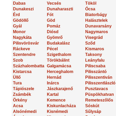
Dabas
Vecsés
Tököl
Dunakeszi
Dunaharaszti
Ócsa
Érd
Fót
Biatorbágy
Gödöllő
Göd
Halásztelek
Gyál
Pomáz
Dunavarsány
Monor
Diósd
Nagymaros
Nagykáta
Gyömrő
Visegrád
Pilisvörösvár
Budakalász
Sződ
Ráckeve
Pécel
Kismaros
Szentendre
Szigethalom
Taksony
Szob
Törökbálint
Leányfalu
Százhalombatta
Galgamácsa
Piliscsaba
Kistarcsa
Herceghalom
Pilisszántó
Üllő
Hernád
Pilisszentiván
Tura
Inárcs
Pilisszentlászló
Tápiószele
Jászkarajenő
Pusztavacs
Zsámbék
Kartal
Püspökhatvan
Örkény
Kemence
Remeteszőlős
Acsa
Kiskunlacháza
Sóskút
Alsónémedi
Kisnémedi
Sűlysáp