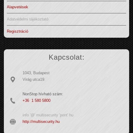
Alapvetések
Adatvédelmi tájékoztató
Regisztráció
Kapcsolat:
1043, Budapest
Virág utca19.
NonStop hívható szám:
+36 1 580 5800
info '@' multisecurity 'pont' hu
http://multisecurity.hu