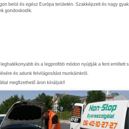
gon belül és egész Európa területén. Szakképzett és nagy gyako
nk gondoskodik.
 leghatékonyabb és a legprofibb módon nyújtják a fent említett s
ésére és adunk felvilágosítást munkáinkról.
ltal megfizethető áron kínáljuk!!