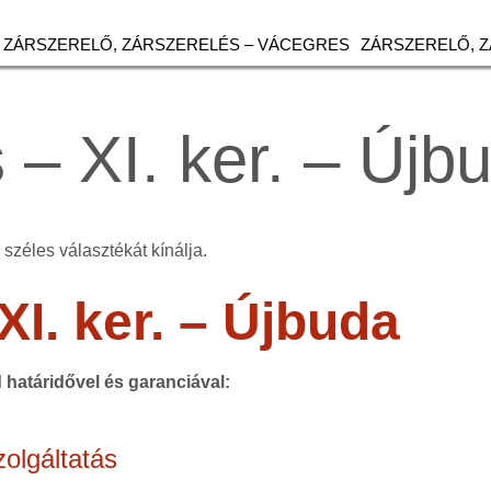
ZÁRSZERELŐ, ZÁRSZERELÉS – VÁCEGRES
ZÁRSZERELŐ, 
– XI. ker. – Újb
széles választékát kínálja.
XI. ker. – Újbuda
d határidővel és garanciával:
olgáltatás