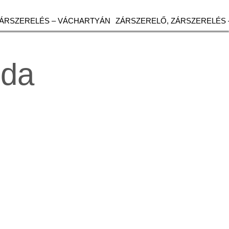
ZÁRSZERELÉS – VÁCHARTYÁN
ZÁRSZERELŐ, ZÁRSZERELÉS 
uda