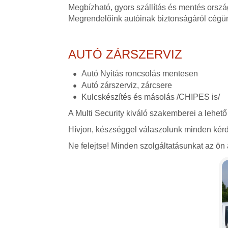
Megbízható, gyors szállítás és mentés orszá
Megrendelőink autóinak biztonságáról cégü
AUTÓ ZÁRSZERVIZ
Autó Nyitás roncsolás mentesen
Autó zárszerviz, zárcsere
Kulcskészítés és másolás /CHIPES is/
A Multi Security kiváló szakemberei a lehető
Hívjon, készséggel válaszolunk minden kérd
Ne felejtse! Minden szolgáltatásunkat az ön á