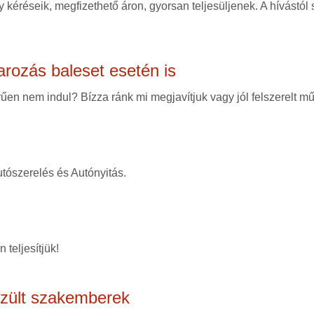
 kéréseik, megfizethető áron, gyorsan teljesüljenek. A hívástól
arozás baleset esetén is
en nem indul? Bízza ránk mi megjavítjuk vagy jól felszerelt mű
tószerelés és Autónyitás.
 teljesítjük!
szült szakemberek