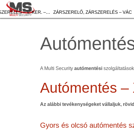
ZERELÉS – V. KER. –…
ZÁRSZERELŐ, ZÁRSZERELÉS – VÁC
Autómentés 
A Multi Security
autómentési
szolgáltatások 
Autómentés –
Az alábbi tevékenységeket vállaljuk, rövi
Gyors és olcsó autómentés sz