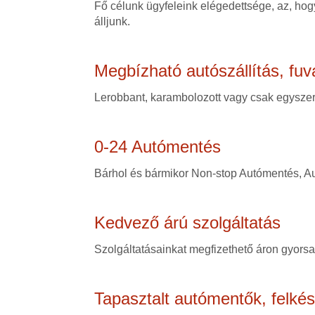
Fő célunk ügyfeleink elégedettsége, az, hogy
álljunk.
Megbízható autószállítás, fuv
Lerobbant, karambolozott vagy csak egyszerű
0-24 Autómentés
Bárhol és bármikor Non-stop Autómentés, Au
Kedvező árú szolgáltatás
Szolgáltatásainkat megfizethető áron gyorsan
Tapasztalt autómentők, felké