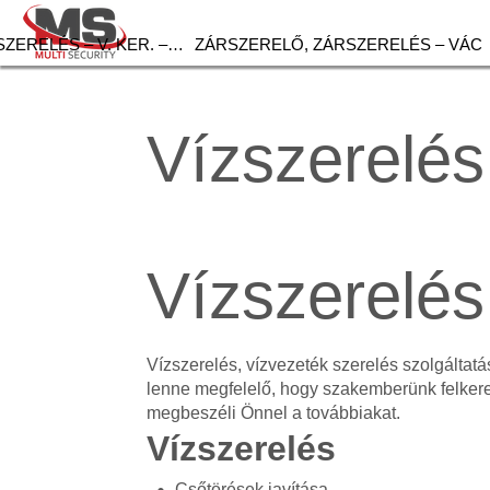
ZERELÉS – V. KER. –…
ZÁRSZERELŐ, ZÁRSZERELÉS – VÁC
Vízszerelés
Vízszerelés
Vízszerelés, vízvezeték szerelés szolgálta
lenne megfelelő, hogy szakemberünk felker
megbeszéli Önnel a továbbiakat.
Vízszerelés
Csőtörések javítása