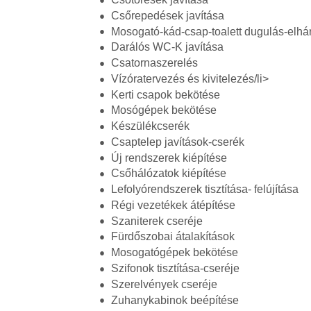
Csőrepedések javítása
Mosogató-kád-csap-toalett dugulás-elhár
Darálós WC-K javítása
Csatornaszerelés
Vízóratervezés és kivitelezés/li>
Kerti csapok bekötése
Mosógépek bekötése
Készülékcserék
Csaptelep javítások-cserék
Új rendszerek kiépítése
Csőhálózatok kiépítése
Lefolyórendszerek tisztítása- felújítása
Régi vezetékek átépítése
Szaniterek cseréje
Fürdőszobai átalakítások
Mosogatógépek bekötése
Szifonok tisztítása-cseréje
Szerelvények cseréje
Zuhanykabinok beépítése