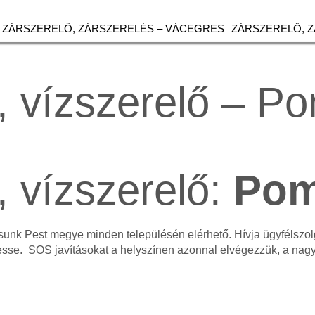
ZÁRSZERELŐ, ZÁRSZERELÉS – VÁCEGRES
ZÁRSZERELŐ, 
, vízszerelő – P
, vízszerelő:
Po
tásunk Pest megye minden településén elérhető. Hívja ügyfélsz
esse. SOS javításokat a helyszínen azonnal elvégezzük, a na