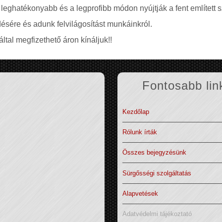
 leghatékonyabb és a legprofibb módon nyújtják a fent említett s
ésére és adunk felvilágosítást munkáinkról.
ltal megfizethető áron kínáljuk!!
Fontosabb lin
Kezdőlap
Rólunk írták
Összes bejegyzésünk
Sürgősségi szolgáltatás
Alapvetések
Adatvédelmi tájékoztató