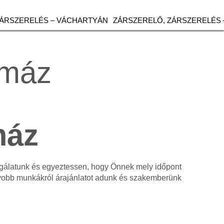
ZÁRSZERELÉS – VÁCHARTYÁN
ZÁRSZERELŐ, ZÁRSZERELÉS 
omáz
máz
olgálatunk és egyeztessen, hogy Önnek mely időpont
gyobb munkákról árajánlatot adunk és szakemberünk