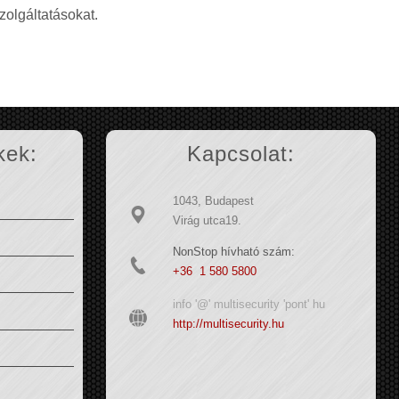
zolgáltatásokat.
kek:
Kapcsolat:
1043, Budapest
Virág utca19.
NonStop hívható szám:
+36 1 580 5800
info '@' multisecurity 'pont' hu
http://multisecurity.hu