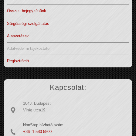
Összes bejegyzésünk
Sürgősségi szolgáltatás
Alapvetések
Adatvédelmi tájékoztató
Regisztráció
Kapcsolat:
1043, Budapest
Virág utca19.
NonStop hívható szám:
+36 1 580 5800