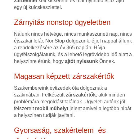
zárbetétet
kell kicserélni és már nyitható is az ajtó
egy új kulcskészlettel.
Zárnyitás nonstop ügyeletben
Nálunk nincs hétvége, nincs munkaszüneti nap, nincs
éjszakai felár. NonStop dolgozunk, éjjel nappal állunk
a rendelkezésére az év 365 napján. Hívja
ügyfélszolgálatunk, és a lehető legrövidebb idő alatt a
helyszínre érünk, hogy
ajtót nyissunk
Önnek.
Magasan képzett zárszakértők
Szakembereink évtizedek óta dolgoznak a
szakmában. Felkészült
zárszakértők
, akik minden
problémára megoldást találnak. Ügyeleti autónk jól
felszerelt
mobil műhelyt
jelent amivel a legtöbb hibát
a helyszínen tudják javítani.
Gyorsaság, szakértelem és