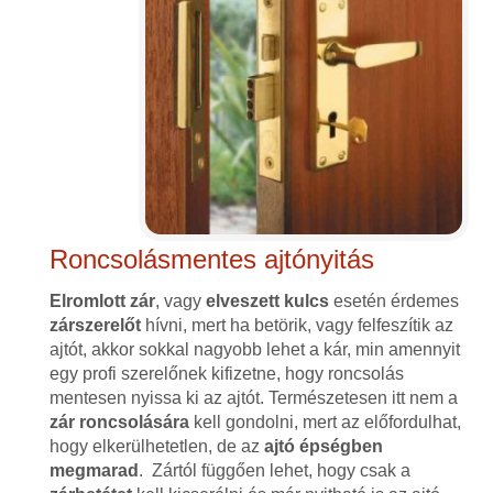
Roncsolásmentes ajtónyitás
Elromlott zár
, vagy
elveszett kulcs
esetén érdemes
zárszerelőt
hívni, mert ha betörik, vagy felfeszítik az
ajtót, akkor sokkal nagyobb lehet a kár, min amennyit
egy profi szerelőnek kifizetne, hogy roncsolás
mentesen nyissa ki az ajtót. Természetesen itt nem a
zár roncsolására
kell gondolni, mert az előfordulhat,
hogy elkerülhetetlen, de az
ajtó épségben
megmarad
. Zártól függően lehet, hogy csak a