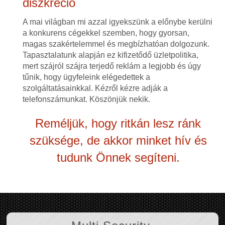
diszkréció
A mai világban mi azzal igyekszünk a előnybe kerülni
a konkurens cégekkel szemben, hogy gyorsan,
magas szakértelemmel és megbízhatóan dolgozunk.
Tapasztalatunk alapján ez kifizetődő üzletpolitika,
mert szájról szájra terjedő reklám a legjobb és úgy
tűnik, hogy ügyfeleink elégedettek a
szolgáltatásainkkal. Kézről kézre adják a
telefonszámunkat. Köszönjük nekik.
Reméljük, hogy ritkán lesz ránk
szüksége, de akkor minket hív és
tudunk Önnek segíteni.