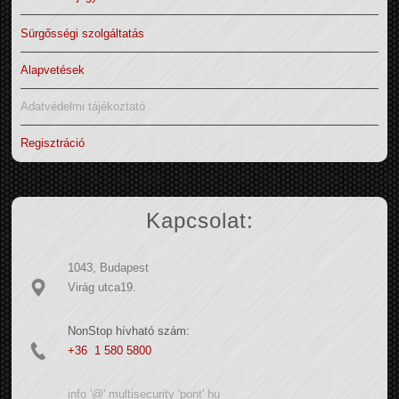
Sürgősségi szolgáltatás
Alapvetések
Adatvédelmi tájékoztató
Regisztráció
Kapcsolat:
1043, Budapest
Virág utca19.
NonStop hívható szám:
+36 1 580 5800
info '@' multisecurity 'pont' hu