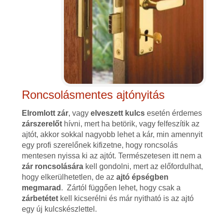
Roncsolásmentes ajtónyitás
Elromlott zár
, vagy
elveszett kulcs
esetén érdemes
zárszerelőt
hívni, mert ha betörik, vagy felfeszítik az
ajtót, akkor sokkal nagyobb lehet a kár, min amennyit
egy profi szerelőnek kifizetne, hogy roncsolás
mentesen nyissa ki az ajtót. Természetesen itt nem a
zár roncsolására
kell gondolni, mert az előfordulhat,
hogy elkerülhetetlen, de az
ajtó épségben
megmarad
. Zártól függően lehet, hogy csak a
zárbetétet
kell kicserélni és már nyitható is az ajtó
egy új kulcskészlettel.