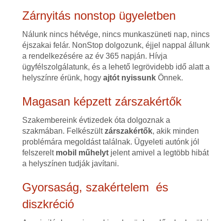
Zárnyitás nonstop ügyeletben
Nálunk nincs hétvége, nincs munkaszüneti nap, nincs
éjszakai felár. NonStop dolgozunk, éjjel nappal állunk
a rendelkezésére az év 365 napján. Hívja
ügyfélszolgálatunk, és a lehető legrövidebb idő alatt a
helyszínre érünk, hogy
ajtót nyissunk
Önnek.
Magasan képzett zárszakértők
Szakembereink évtizedek óta dolgoznak a
szakmában. Felkészült
zárszakértők
, akik minden
problémára megoldást találnak. Ügyeleti autónk jól
felszerelt
mobil műhelyt
jelent amivel a legtöbb hibát
a helyszínen tudják javítani.
Gyorsaság, szakértelem és
diszkréció