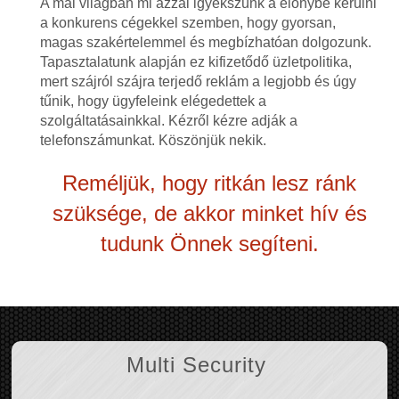
A mai világban mi azzal igyekszünk a előnybe kerülni
a konkurens cégekkel szemben, hogy gyorsan,
magas szakértelemmel és megbízhatóan dolgozunk.
Tapasztalatunk alapján ez kifizetődő üzletpolitika,
mert szájról szájra terjedő reklám a legjobb és úgy
tűnik, hogy ügyfeleink elégedettek a
szolgáltatásainkkal. Kézről kézre adják a
telefonszámunkat. Köszönjük nekik.
Reméljük, hogy ritkán lesz ránk
szüksége, de akkor minket hív és
tudunk Önnek segíteni.
Multi Security