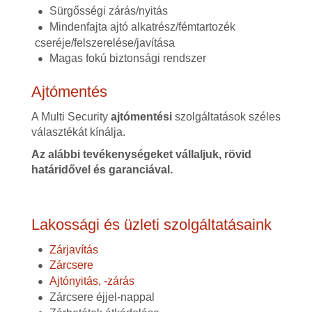
Sürgősségi zárás/nyitás
Mindenfajta ajtó alkatrész/fémtartozék
cseréje/felszerelése/javítása
Magas fokú biztonsági rendszer
Ajtómentés
A Multi Security
ajtómentési
szolgáltatások széles
választékát kínálja.
Az alábbi tevékenységeket vállaljuk, rövid
határidővel és garanciával.
Lakossági és üzleti szolgáltatásaink
Zárjavítás
Zárcsere
Ajtónyitás, -zárás
Zárcsere éjjel-nappal