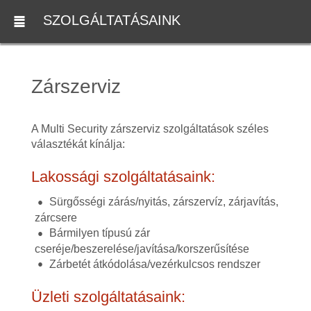
SZOLGÁLTATÁSAINK
Zárszerviz
A Multi Security zárszerviz szolgáltatások széles
választékát kínálja:
Lakossági szolgáltatásaink:
Sürgősségi zárás/nyitás, zárszervíz, zárjavítás,
zárcsere
Bármilyen típusú zár
cseréje/beszerelése/javítása/korszerűsítése
Zárbetét átkódolása/vezérkulcsos rendszer
Üzleti szolgáltatásaink: