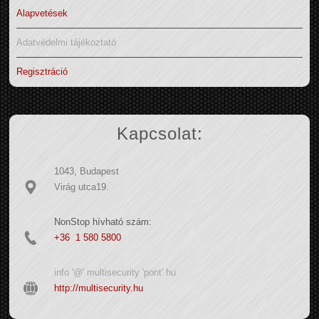
Alapvetések
Adatvédelmi tájékoztató
Regisztráció
Kapcsolat:
1043, Budapest
Virág utca19.
NonStop hívható szám:
+36 1 580 5800
info '@' multisecurity 'pont' hu
http://multisecurity.hu