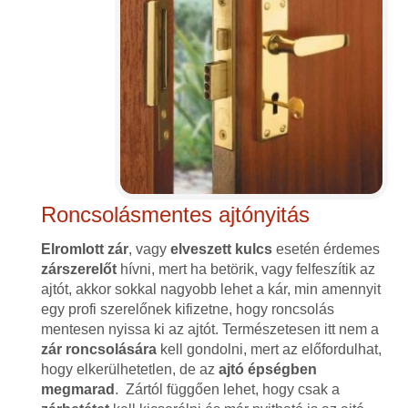
Roncsolásmentes ajtónyitás
Elromlott zár
, vagy
elveszett kulcs
esetén érdemes
zárszerelőt
hívni, mert ha betörik, vagy felfeszítik az
ajtót, akkor sokkal nagyobb lehet a kár, min amennyit
egy profi szerelőnek kifizetne, hogy roncsolás
mentesen nyissa ki az ajtót. Természetesen itt nem a
zár roncsolására
kell gondolni, mert az előfordulhat,
hogy elkerülhetetlen, de az
ajtó épségben
megmarad
. Zártól függően lehet, hogy csak a