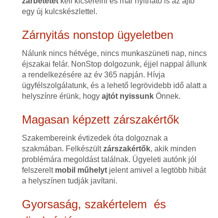
zárbetétet
kell kicserélni és már nyitható is az ajtó
egy új kulcskészlettel.
Zárnyitás nonstop ügyeletben
Nálunk nincs hétvége, nincs munkaszüneti nap, nincs
éjszakai felár. NonStop dolgozunk, éjjel nappal állunk
a rendelkezésére az év 365 napján. Hívja
ügyfélszolgálatunk, és a lehető legrövidebb idő alatt a
helyszínre érünk, hogy
ajtót nyissunk
Önnek.
Magasan képzett zárszakértők
Szakembereink évtizedek óta dolgoznak a
szakmában. Felkészült
zárszakértők
, akik minden
problémára megoldást találnak. Ügyeleti autónk jól
felszerelt
mobil műhelyt
jelent amivel a legtöbb hibát
a helyszínen tudják javítani.
Gyorsaság, szakértelem és