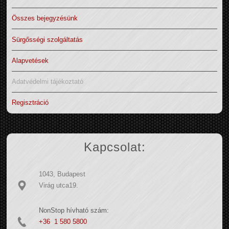
Összes bejegyzésünk
Sürgősségi szolgáltatás
Alapvetések
Adatvédelmi tájékoztató
Regisztráció
Kapcsolat:
1043, Budapest
Virág utca19.
NonStop hívható szám:
+36 1 580 5800