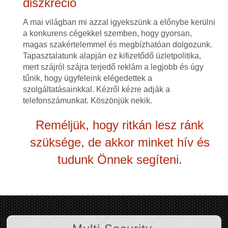
diszkréció
A mai világban mi azzal igyekszünk a előnybe kerülni
a konkurens cégekkel szemben, hogy gyorsan,
magas szakértelemmel és megbízhatóan dolgozunk.
Tapasztalatunk alapján ez kifizetődő üzletpolitika,
mert szájról szájra terjedő reklám a legjobb és úgy
tűnik, hogy ügyfeleink elégedettek a
szolgáltatásainkkal. Kézről kézre adják a
telefonszámunkat. Köszönjük nekik.
Reméljük, hogy ritkán lesz ránk
szüksége, de akkor minket hív és
tudunk Önnek segíteni.