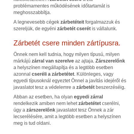
problémamentes működésének időtartamát is
meghosszabbítja.
A legnevesebb cégek
zárbetéteit
forgalmazzuk és
szereljük, de egyéni
zárbetét cserét
is vállalunk.
Zárbetét csere minden zártípusra.
Önnek nem kell tudnia, hogy milyen típusú, milyen
márkájú
zárral van szerelve
az ajtaja.
Zárszerelőnk
a helyszínen megállapítja és a legtöbb esetben
azonnal
cseréli a zárbetétet
. Különleges, vagy
egyedi típusoknál egyeztet Önnel a javítás idejéről és
javaslatot tesz a védelemre a
zárbetét
beszerzéséig.
Abban az esetben, ha olyan
egyedi zárral
rendelkezik amiben nem lehet
zárbetétet
cserélni,
úgy a
zárszerelőnk
javaslatot tesz Önnek a zár
lecserélésére, amit a legtöbb esetben a helyszínen
meg is tud oldani.