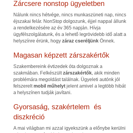
Zárcsere nonstop ügyeletben
Nálunk nincs hétvége, nincs munkaszüneti nap, nincs
éjszakai felár. NonStop dolgozunk, éjjel nappal állunk
a rendelkezésére az év 365 napján. Hívja
ügyfélszolgálatunk, és a lehető legrövidebb idő alatt a
helyszínre érünk, hogy
záraz cseréljünk
Önnek.
Magasan képzett zárszakértők
Szakembereink évtizedek óta dolgoznak a
szakmában. Felkészült
zárszakértők
, akik minden
problémára megoldást találnak. Ügyeleti autónk jól
felszerelt
mobil műhelyt
jelent amivel a legtöbb hibát
a helyszínen tudják javítani.
Gyorsaság, szakértelem és
diszkréció
A mai világban mi azzal igyekszünk a előnybe kerülni