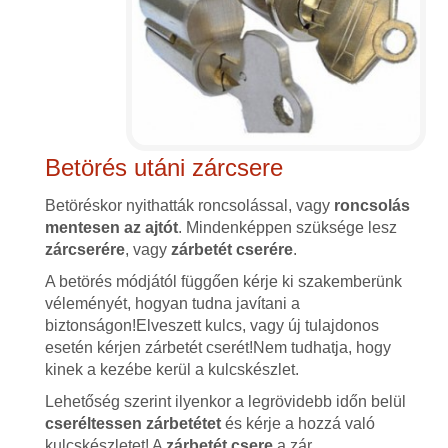
Betörés utáni zárcsere
Betöréskor nyithatták roncsolással, vagy
roncsolás
mentesen az ajtót
. Mindenképpen szüksége lesz
zárcserére
, vagy
zárbetét cserére
.
A betörés módjától függően kérje ki szakemberünk
véleményét, hogyan tudna javítani a
biztonságon!Elveszett kulcs, vagy új tulajdonos
esetén kérjen zárbetét cserét!Nem tudhatja, hogy
kinek a kezébe kerül a kulcskészlet.
Lehetőség szerint ilyenkor a legrövidebb időn belül
cseréltessen zárbetétet
és kérje a hozzá való
kulcskészletet! A
zárbetét csere
a zár