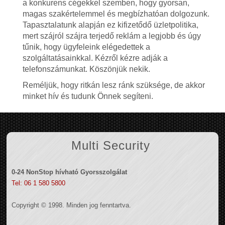
a konkurens cégekkel szemben, hogy gyorsan,
magas szakértelemmel és megbízhatóan dolgozunk.
Tapasztalatunk alapján ez kifizetődő üzletpolitika,
mert szájról szájra terjedő reklám a legjobb és úgy
tűnik, hogy ügyfeleink elégedettek a
szolgáltatásainkkal. Kézről kézre adják a
telefonszámunkat. Köszönjük nekik.
Reméljük, hogy ritkán lesz ránk szüksége, de akkor
minket hív és tudunk Önnek segíteni.
Multi Security
0-24 NonStop hívható Gyorsszolgálat
Tel: 06 1 580 5800
Copyright © 1998. Minden jog fenntartva.