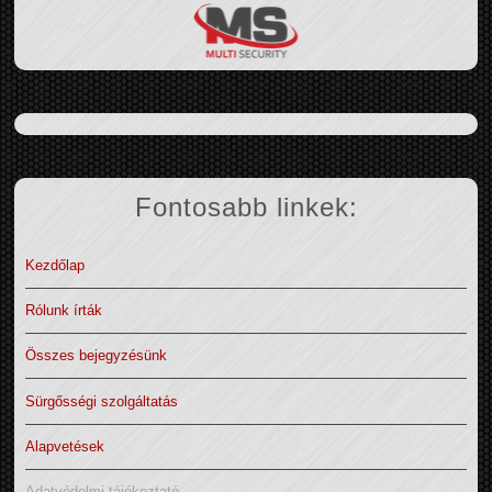
Fontosabb linkek:
Kezdőlap
Rólunk írták
Összes bejegyzésünk
Sürgősségi szolgáltatás
Alapvetések
Adatvédelmi tájékoztató