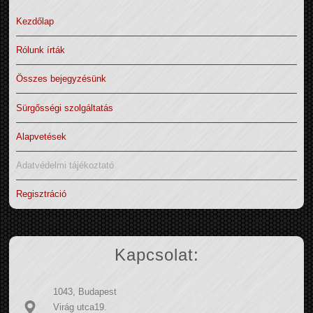
Kezdőlap
Rólunk írták
Összes bejegyzésünk
Sürgősségi szolgáltatás
Alapvetések
Adatvédelmi tájékoztató
Regisztráció
Kapcsolat:
1043, Budapest
Virág utca19.