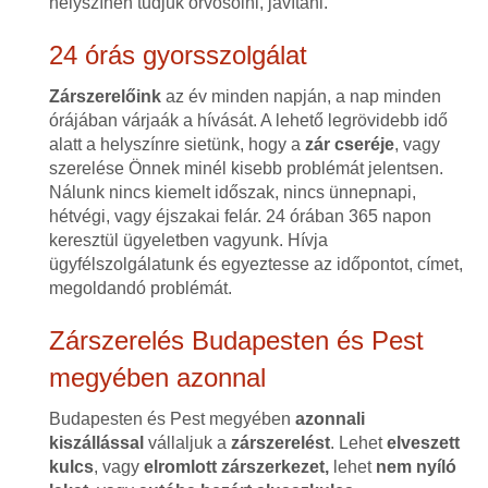
helyszínen tudjuk orvosolni, javítani.
24 órás gyorsszolgálat
Zárszerelőink
az év minden napján, a nap minden
órájában várjaák a hívását. A lehető legrövidebb idő
alatt a helyszínre sietünk, hogy a
zár cseréje
, vagy
szerelése Önnek minél kisebb problémát jelentsen.
Nálunk nincs kiemelt időszak, nincs ünnepnapi,
hétvégi, vagy éjszakai felár. 24 órában 365 napon
keresztül ügyeletben vagyunk. Hívja
ügyfélszolgálatunk és egyeztesse az időpontot, címet,
megoldandó problémát.
Zárszerelés Budapesten és Pest
megyében azonnal
Budapesten és Pest megyében
azonnali
kiszállással
vállaljuk a
zárszerelést
. Lehet
elveszett
kulcs
, vagy
elromlott zárszerkezet,
lehet
nem nyíló