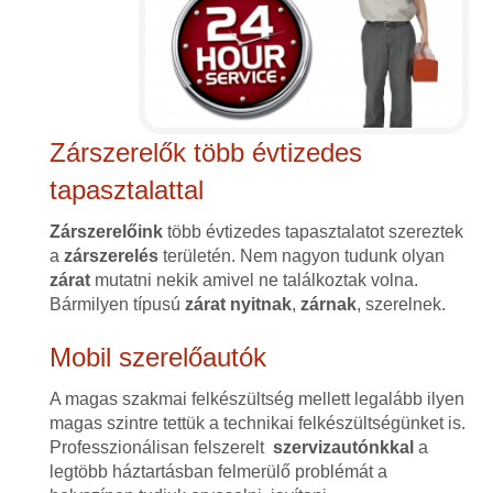
Zárszerelők több évtizedes
tapasztalattal
Zárszerelőink
több évtizedes tapasztalatot szereztek
a
zárszerelés
területén. Nem nagyon tudunk olyan
zárat
mutatni nekik amivel ne találkoztak volna.
Bármilyen típusú
zárat
nyitnak
,
zárnak
, szerelnek.
Mobil szerelőautók
A magas szakmai felkészültség mellett legalább ilyen
magas szintre tettük a technikai felkészültségünket is.
Professzionálisan felszerelt
szervizautónkkal
a
legtöbb háztartásban felmerülő problémát a