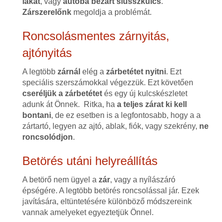
lakat
, vagy
autóba bezárt slusszkulcs
.
Zárszerelőnk
megoldja a problémát.
Roncsolásmentes zárnyitás,
ajtónyitás
A legtöbb
zárnál
elég a
zárbetétet nyitni
. Ezt
speciális szerszámokkal végezzük. Ezt követően
cseréljük a zárbetétet
és egy új kulcskészletet
adunk át Önnek. Ritka, ha
a teljes zárat ki kell
bontani
, de ez esetben is a legfontosabb, hogy a a
zártartó, legyen az ajtó, ablak, fiók, vagy szekrény,
ne
roncsolódjon
.
Betörés utáni helyreállítás
A betörő nem ügyel a
zár
, vagy a nyílászáró
épségére. A legtöbb betörés roncsolással jár. Ezek
javítására, eltüntetésére különböző módszereink
vannak amelyeket egyeztetjük Önnel.