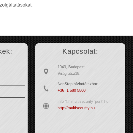
zolgáltatásokat.
kek:
Kapcsolat:
1043, Budapest
Virág utca19.
NonStop hívható szám:
+36 1 580 5800
info '@' multisecurity 'pont' hu
http://multisecurity.hu