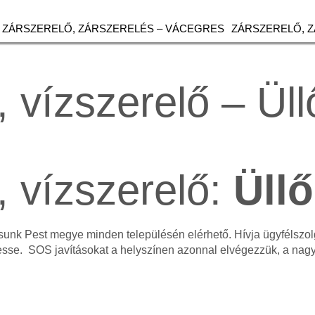
ZÁRSZERELŐ, ZÁRSZERELÉS – VÁCEGRES
ZÁRSZERELŐ, 
 vízszerelő – Üll
, vízszerelő:
Üllő
tásunk Pest megye minden településén elérhető. Hívja ügyfélsz
esse. SOS javításokat a helyszínen azonnal elvégezzük, a na