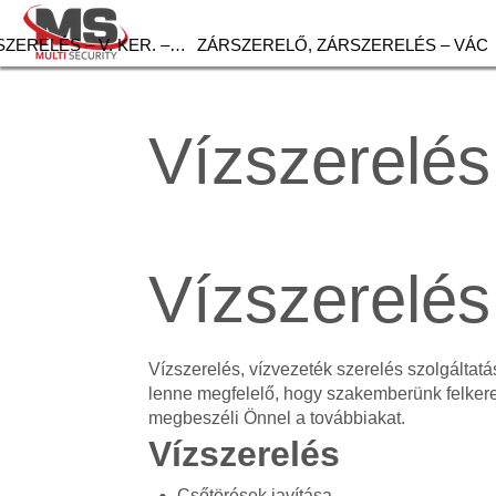
ZERELÉS – V. KER. –…
ZÁRSZERELŐ, ZÁRSZERELÉS – VÁC
Vízszerelés,
Vízszerelés
Vízszerelés, vízvezeték szerelés szolgálta
lenne megfelelő, hogy szakemberünk felker
megbeszéli Önnel a továbbiakat.
Vízszerelés
Csőtörések javítása