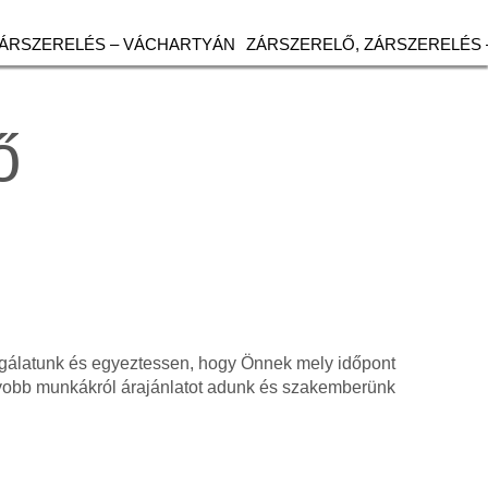
ZÁRSZERELÉS – VÁCHARTYÁN
ZÁRSZERELŐ, ZÁRSZERELÉS 
ő
olgálatunk és egyeztessen, hogy Önnek mely időpont
gyobb munkákról árajánlatot adunk és szakemberünk