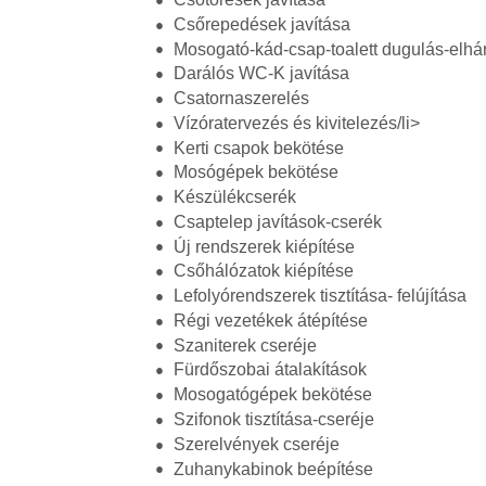
Csőrepedések javítása
Mosogató-kád-csap-toalett dugulás-elhár
Darálós WC-K javítása
Csatornaszerelés
Vízóratervezés és kivitelezés/li>
Kerti csapok bekötése
Mosógépek bekötése
Készülékcserék
Csaptelep javítások-cserék
Új rendszerek kiépítése
Csőhálózatok kiépítése
Lefolyórendszerek tisztítása- felújítása
Régi vezetékek átépítése
Szaniterek cseréje
Fürdőszobai átalakítások
Mosogatógépek bekötése
Szifonok tisztítása-cseréje
Szerelvények cseréje
Zuhanykabinok beépítése