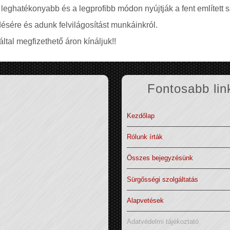
 leghatékonyabb és a legprofibb módon nyújtják a fent említett s
ésére és adunk felvilágosítást munkáinkról.
ltal megfizethető áron kínáljuk!!
Fontosabb lin
Kezdőlap
Rólunk írták
Összes bejegyzésünk
Sürgősségi szolgáltatás
Alapvetések
Adatvédelmi tájékoztató