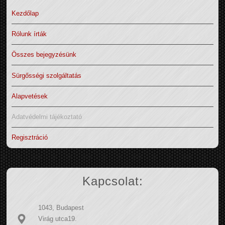
Kezdőlap
Rólunk írták
Összes bejegyzésünk
Sürgősségi szolgáltatás
Alapvetések
Adatvédelmi tájékoztató
Regisztráció
Kapcsolat:
1043, Budapest
Virág utca19.