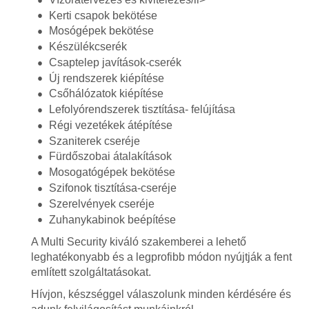
Kerti csapok bekötése
Mosógépek bekötése
Készülékcserék
Csaptelep javítások-cserék
Új rendszerek kiépítése
Csőhálózatok kiépítése
Lefolyórendszerek tisztítása- felújítása
Régi vezetékek átépítése
Szaniterek cseréje
Fürdőszobai átalakítások
Mosogatógépek bekötése
Szifonok tisztítása-cseréje
Szerelvények cseréje
Zuhanykabinok beépítése
A Multi Security kiváló szakemberei a lehető
leghatékonyabb és a legprofibb módon nyújtják a fent
említett szolgáltatásokat.
Hívjon, készséggel válaszolunk minden kérdésére és