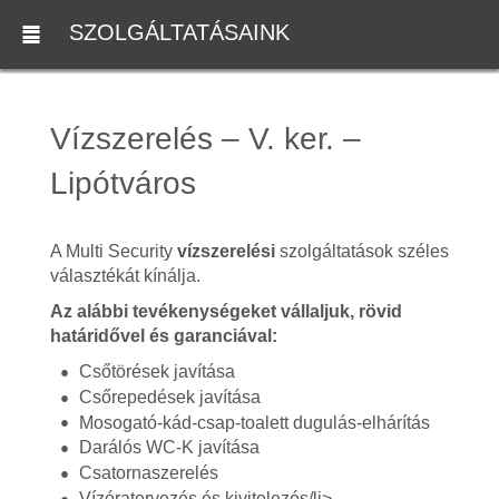
SZOLGÁLTATÁSAINK
Vízszerelés – V. ker. –
Lipótváros
A Multi Security
vízszerelési
szolgáltatások széles
választékát kínálja.
Az alábbi tevékenységeket vállaljuk, rövid
határidővel és garanciával:
Csőtörések javítása
Csőrepedések javítása
Mosogató-kád-csap-toalett dugulás-elhárítás
Darálós WC-K javítása
Csatornaszerelés
Vízóratervezés és kivitelezés/li>