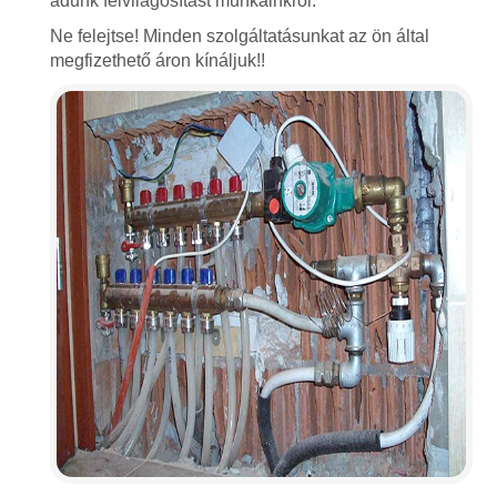
adunk felvilágosítást munkáinkról.
Ne felejtse! Minden szolgáltatásunkat az ön által
megfizethető áron kínáljuk!!