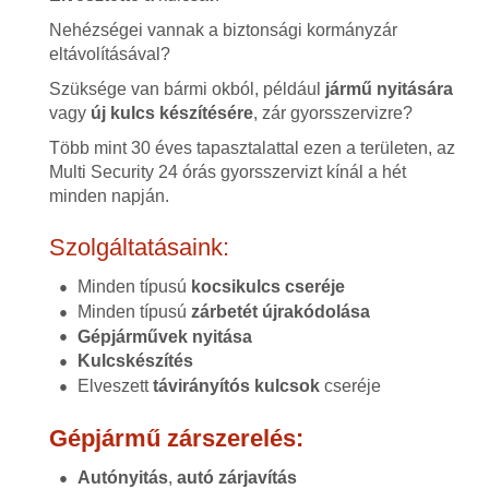
Nehézségei vannak a biztonsági kormányzár
eltávolításával?
Szüksége van bármi okból, például
jármű nyitására
vagy
új kulcs készítésére
, zár gyorsszervizre?
Több mint 30 éves tapasztalattal ezen a területen, az
Multi Security 24 órás gyorsszervizt kínál a hét
minden napján.
Szolgáltatásaink:
Minden típusú
kocsikulcs cseréje
Minden típusú
zárbetét újrakódolása
Gépjárművek nyitása
Kulcskészítés
Elveszett
távirányítós kulcsok
cseréje
Gépjármű zárszerelés:
Autónyitás
,
autó zárjavítás