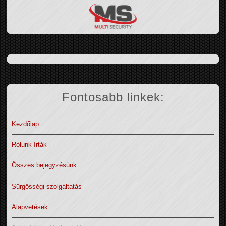
Fontosabb linkek:
Kezdőlap
Rólunk írták
Összes bejegyzésünk
Sürgősségi szolgáltatás
Alapvetések