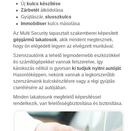
Új
kulcs készítése
Zárbetét
átkódolása
Gyújtászár,
slusszkulcs
Immobiliser
kulcs másolása
Az Multi Security tapasztalt szakemberei képesített
gépjármű lakatosok
, akik mindent megtesznek,
hogy ön elégedett legyen az elvégzett munkával.
Szervizautóink a lehető legmodernebb eszközökkel
és számítógépekkel vannak felszerelve, így
károkozás nélkül is gyorsan
ki tudjuk nyitni autóját
.
Hasonlóképpen, nekünk vannak a legkorszerűbb
szerszámaink kulcskészítésre vagy a régi gyújtás
cserélésére az autójában.
Minden lakatosunk megfelelő képesítéssel
rendelkezik, van felelősségbiztosítása és biztosítása.